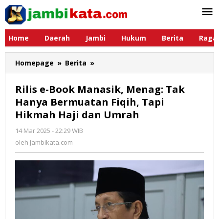
Lewati
ke
konten
Home
Daerah
Jambi
Hukum
Berita
Raga
Homepage
»
Berita
»
Rilis
e-
Book
Rilis e-Book Manasik, Menag: Tak
Manasik,
Hanya Bermuatan Fiqih, Tapi
Menag:
Hikmah Haji dan Umrah
Tak
Hanya
14 Mar 2025 - 22:29 WIB
oleh
Bermuatan
Jambikata.com
oleh
Jambikata.com
Fiqih,
Tapi
Hikmah
Haji
dan
Umrah