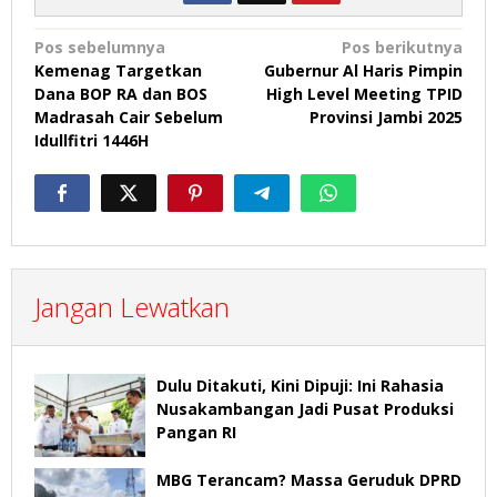
Navigasi
Pos sebelumnya
Pos berikutnya
Kemenag Targetkan
Gubernur Al Haris Pimpin
pos
Dana BOP RA dan BOS
High Level Meeting TPID
Madrasah Cair Sebelum
Provinsi Jambi 2025
Idullfitri 1446H
Jangan Lewatkan
Dulu Ditakuti, Kini Dipuji: Ini Rahasia
Nusakambangan Jadi Pusat Produksi
Pangan RI
MBG Terancam? Massa Geruduk DPRD