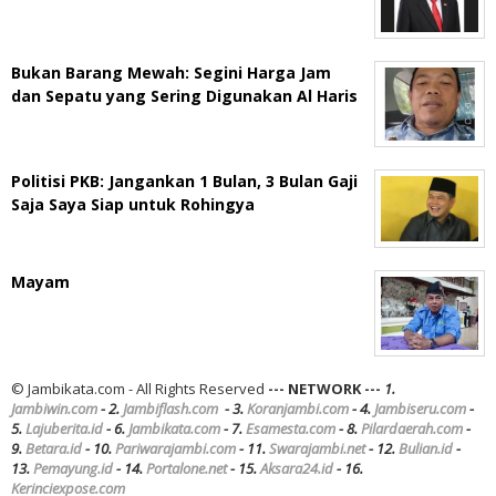
Bukan Barang Mewah: Segini Harga Jam
dan Sepatu yang Sering Digunakan Al Haris
Politisi PKB: Jangankan 1 Bulan, 3 Bulan Gaji
Saja Saya Siap untuk Rohingya
Mayam
© Jambikata.com - All Rights Reserved
--- NETWORK ---
1.
Jambiwin.com
- 2.
Jambiflash.com
- 3.
Koranjambi.com
- 4.
Jambiseru.com
-
5.
Lajuberita.id
- 6.
Jambikata.com
- 7.
Esamesta.com
- 8.
Pilardaerah.com
-
9.
Betara.id
- 10.
Pariwarajambi.com
- 11.
Swarajambi.net
- 12.
Bulian.id
-
13.
Pemayung.id
- 14.
Portalone.net
- 15.
Aksara24.id
- 16.
Kerinciexpose.com