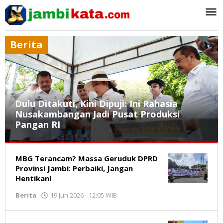
Lewati
ke
konten
Berita
Dulu Ditakuti, Kini Dipuji: Ini Rahasia
Nusakambangan Jadi Pusat Produksi
Pangan RI
Berita
MBG Terancam? Massa Geruduk DPRD
21
Provinsi Jambi: Perbaiki, Jangan
Jun
Hentikan!
2026
Berita
19 Jun 2026 - 12:05 WIB
oleh
-
Jambikata.com
19:04
WIB