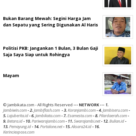
Bukan Barang Mewah: Segini Harga Jam
dan Sepatu yang Sering Digunakan Al Haris
Politisi PKB: Jangankan 1 Bulan, 3 Bulan Gaji
Saja Saya Siap untuk Rohingya
Mayam
© Jambikata.com - All Rights Reserved
--- NETWORK ---
1.
Jambiwin.com
- 2.
Jambiflash.com
- 3.
Koranjambi.com
- 4.
Jambiseru.com
-
5.
Lajuberita.id
- 6.
Jambikata.com
- 7.
Esamesta.com
- 8.
Pilardaerah.com
-
9.
Betara.id
- 10.
Pariwarajambi.com
- 11.
Swarajambi.net
- 12.
Bulian.id
-
13.
Pemayung.id
- 14.
Portalone.net
- 15.
Aksara24.id
- 16.
Kerinciexpose.com