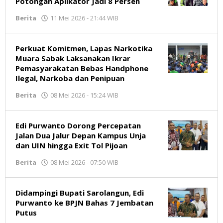
Potongan Aplikator Jadi 8 Persen
Berita
11 Mei 2026 - 21:44 WIB
oleh
Jambikata.com
Perkuat Komitmen, Lapas Narkotika
Muara Sabak Laksanakan Ikrar
Pemasyarakatan Bebas Handphone
Ilegal, Narkoba dan Penipuan
Berita
08 Mei 2026 - 15:24 WIB
oleh
Jambikata.com
Edi Purwanto Dorong Percepatan
Jalan Dua Jalur Depan Kampus Unja
dan UIN hingga Exit Tol Pijoan
Berita
08 Mei 2026 - 07:50 WIB
oleh
Jambikata.com
Didampingi Bupati Sarolangun, Edi
Purwanto ke BPJN Bahas 7 Jembatan
Putus