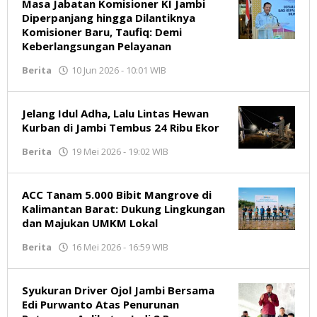
oleh
Masa Jabatan Komisioner KI Jambi
Jambikata.com
Diperpanjang hingga Dilantiknya
Komisioner Baru, Taufiq: Demi
Keberlangsungan Pelayanan
Berita
10 Jun 2026 - 10:01 WIB
oleh
Jambikata.com
Jelang Idul Adha, Lalu Lintas Hewan
Kurban di Jambi Tembus 24 Ribu Ekor
Berita
19 Mei 2026 - 19:02 WIB
oleh
Jambikata.com
ACC Tanam 5.000 Bibit Mangrove di
Kalimantan Barat: Dukung Lingkungan
dan Majukan UMKM Lokal
Berita
16 Mei 2026 - 16:59 WIB
oleh
Jambikata.com
Syukuran Driver Ojol Jambi Bersama
Edi Purwanto Atas Penurunan