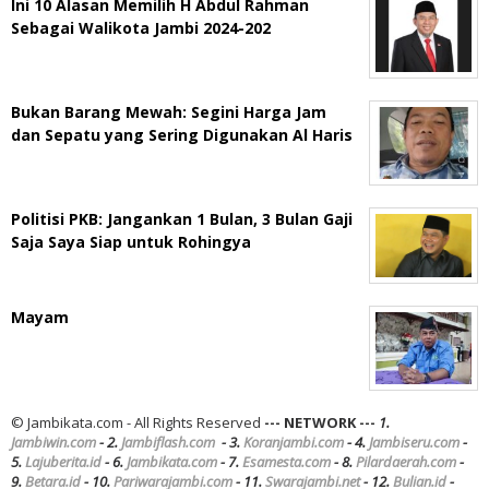
21:10
Ini 10 Alasan Memilih H Abdul Rahman
WIB
Sebagai Walikota Jambi 2024-202
oleh
Jambikata.com
Bukan Barang Mewah: Segini Harga Jam
dan Sepatu yang Sering Digunakan Al Haris
Politisi PKB: Jangankan 1 Bulan, 3 Bulan Gaji
Saja Saya Siap untuk Rohingya
Mayam
© Jambikata.com - All Rights Reserved
--- NETWORK ---
1.
Jambiwin.com
- 2.
Jambiflash.com
- 3.
Koranjambi.com
- 4.
Jambiseru.com
-
5.
Lajuberita.id
- 6.
Jambikata.com
- 7.
Esamesta.com
- 8.
Pilardaerah.com
-
9.
Betara.id
- 10.
Pariwarajambi.com
- 11.
Swarajambi.net
- 12.
Bulian.id
-