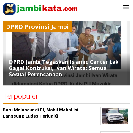
Lewati
ke
konten
DPRD Provinsi Jambi
DPRD Jambi Tegaskan Islamic Center tak
Gagal Kontruksi, Ivan Wirata: Semua
Sesuai Perencanaan
DPRD
Terpopuler
Provinsi
Jambi
Baru Meluncur di RI, Mobil Mahal Ini
13
Langsung Ludes Terjual
Jun
2025
-