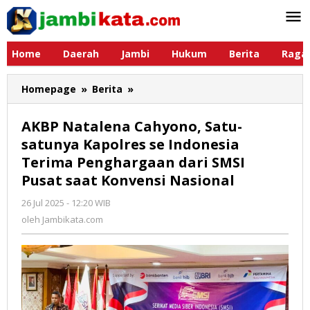
Lewati
ke
konten
Home
Daerah
Jambi
Hukum
Berita
Raga
Homepage
»
Berita
»
AKBP
Natalena
Cahyono,
AKBP Natalena Cahyono, Satu-
Satu-
satunya Kapolres se Indonesia
satunya
Terima Penghargaan dari SMSI
Kapolres
se
Pusat saat Konvensi Nasional
Indonesia
26 Jul 2025 - 12:20 WIB
oleh
Terima
Jambikata.com
oleh
Jambikata.com
Penghargaan
dari
SMSI
Pusat
saat
Konvensi
Nasional