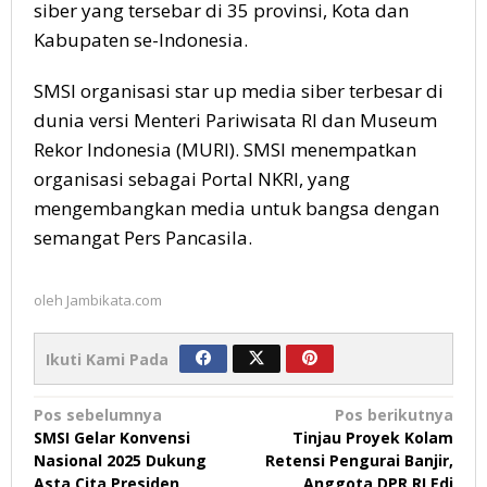
siber yang tersebar di 35 provinsi, Kota dan
Kabupaten se-Indonesia.
SMSI organisasi star up media siber terbesar di
dunia versi Menteri Pariwisata RI dan Museum
Rekor Indonesia (MURI). SMSI menempatkan
organisasi sebagai Portal NKRI, yang
mengembangkan media untuk bangsa dengan
semangat Pers Pancasila.
oleh
Jambikata.com
Ikuti Kami Pada
Navigasi
Pos sebelumnya
Pos berikutnya
SMSI Gelar Konvensi
Tinjau Proyek Kolam
pos
Nasional 2025 Dukung
Retensi Pengurai Banjir,
Asta Cita Presiden
Anggota DPR RI Edi