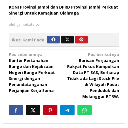
KONI Provinsi Jambi dan DPRD Provinsi Jambi Perkuat
Sinergi Untuk Kemajuan Olahraga
oleh
Jambikata.com
Ikuti Kami Pada
Navigasi
Pos sebelumnya
Pos berikutnya
Kantor Pertanahan
Barisan Perjuangan
pos
Bungo dan Kejaksaan
Rakyat Fokus Kumpulkan
Negeri Bungo Perkuat
Data PT SAS, Berharap
Sinergi dengan
Tidak ada Lagi Stock Pile
Penandatanganan
di Wilayah Padat
Perjanjian Kerja Sama
Penduduk dan
Melanggar RTRW.