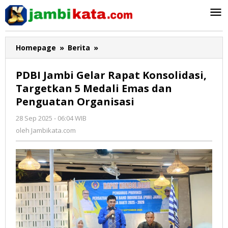
Lewati
ke
konten
Homepage
»
Berita
»
PDBI
Jambi
Gelar
PDBI Jambi Gelar Rapat Konsolidasi,
Rapat
Targetkan 5 Medali Emas dan
Konsolidasi,
Penguatan Organisasi
Targetkan
5
28 Sep 2025 - 06:04 WIB
oleh
Medali
Jambikata.com
oleh
Jambikata.com
Emas
dan
Penguatan
Organisasi