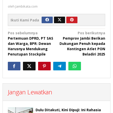
oleh
Jambikata.com
Ikuti Kami Pada
Navigasi
Pos sebelumnya
Pos berikutnya
Pertemuan DPRD, PT SAS
Pemprov Jambi Berikan
pos
dan Warga, BPR: Dewan
Dukungan Penuh kepada
Harusnya Mendukung
Kontingen Atlet PON
Penutupan Stockpile
Beladiri 2025
Jangan Lewatkan
Dulu Ditakuti, Kini Dipuji: Ini Rahasia