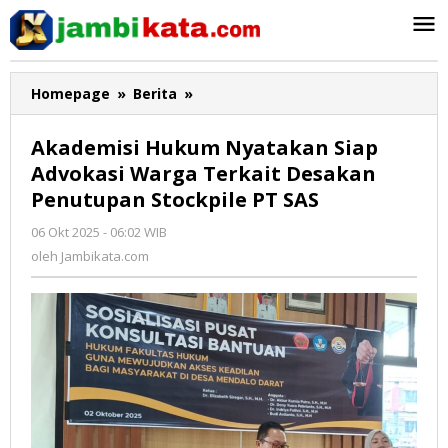
Lewati
ke
konten
Homepage
»
Berita
»
Akademisi
Hukum
Nyatakan
Akademisi Hukum Nyatakan Siap
Siap
Advokasi Warga Terkait Desakan
Advokasi
Penutupan Stockpile PT SAS
Warga
Terkait
06 Okt 2025 - 06:02 WIB
oleh
Desakan
Jambikata.com
oleh
Jambikata.com
Penutupan
Stockpile
PT
SAS