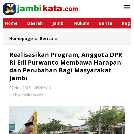
Lewati
ke
konten
Home
Daerah
Jambi
Hukum
Berita
Raga
Homepage
»
Berita
»
Realisasikan
Program,
Anggota
Realisasikan Program, Anggota DPR
DPR
RI Edi Purwanto Membawa Harapan
RI
dan Perubahan Bagi Masyarakat
Edi
Purwanto
Jambi
Membawa
07 Nov 2025 - 08:28 WIB
oleh
Harapan
Jambikata.com
oleh
Jambikata.com
dan
Perubahan
Bagi
Masyarakat
Jambi