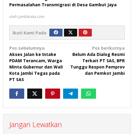
Permasalahan Transmigrasi di Desa Gambut Jaya
oleh
Jambikata.com
Ikuti Kami Pada
Navigasi
Pos sebelumnya
Pos berikutnya
Akses Jalan ke Intake
Belum Ada Dialog Resmi
pos
PDAM Terancam, Warga
Terkait PT SAS, BPR
Minta Gubernur dan Wali
Tunggu Respon Pemprov
Kota Jambi Tegas pada
dan Pemkot Jambi
PT SAS
Jangan Lewatkan