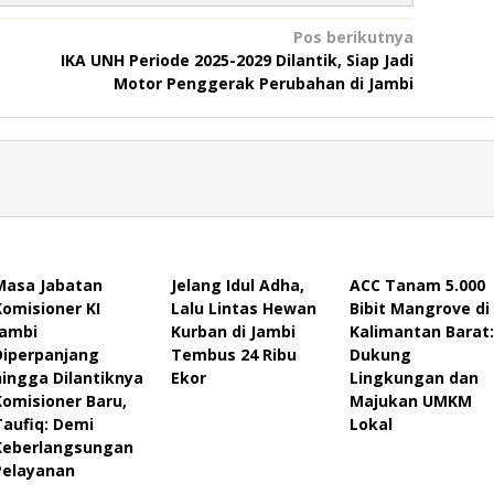
Pos berikutnya
IKA UNH Periode 2025-2029 Dilantik, Siap Jadi
Motor Penggerak Perubahan di Jambi
Masa Jabatan
Jelang Idul Adha,
ACC Tanam 5.000
Komisioner KI
Lalu Lintas Hewan
Bibit Mangrove di
Jambi
Kurban di Jambi
Kalimantan Barat:
Diperpanjang
Tembus 24 Ribu
Dukung
hingga Dilantiknya
Ekor
Lingkungan dan
Komisioner Baru,
Majukan UMKM
Taufiq: Demi
Lokal
Keberlangsungan
Pelayanan