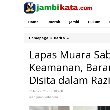
Lewati
ke
konten
Home
Daerah
Jambi
Hukum
Homepage
»
Berita
»
Lapas
Muara
Sabak
Lapas Muara Sab
Perketat
Keamanan,
Keamanan, Baran
Barang-
Barang
Terlarang
Disita dalam Razi
Disita
dalam
Razia
26 Nov 2025 - 12:38 WIB
oleh
Insidentil
Jambikata.com
oleh
Jambikata.com