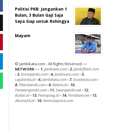
Politisi PKB: Jangankan 1
Bulan, 3 Bulan Gaji Saja
Saya Siap untuk Rohingya
Mayam
© Jambikata.com - All Rights Reserved
---
NETWORK ---
1.
Jambiwin.com
- 2.
Jambiflash.com
- 3.
Koranjambi.com
- 4.
Jambiseru.com
- 5.
Lajuberita.id
- 6.
Jambikata.com
- 7.
Esamesta.com
-
8.
Pilardaerah.com
- 9.
Betara.id
- 10.
Pariwarajambi.com
- 11.
Swarajambi.net
- 12.
Bulian.id
- 13.
Pemayung.id
- 14.
Portalone.net
- 15.
Aksara24.id
- 16.
Kerinciexpose.com