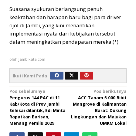
Suasana syukuran berlangsung penuh
keakraban dan harapan baru bagi para driver
ojol di Jambi, yang kini menantikan
implementasi nyata dari kebijakan tersebut
dalam meningkatkan pendapatan mereka.(*)
oleh
Jambikata.com
Ikuti Kami Pada
Navigasi
Pos sebelumnya
Pos berikutnya
Pengurus 144 PAC di 11
ACC Tanam 5.000 Bibit
pos
Kab/Kota di Prov Jambi
Mangrove di Kalimantan
Selesai dilantik, Edi Minta
Barat: Dukung
Rapatkan Barisan,
Lingkungan dan Majukan
Menang Pemilu 2029
UMKM Lokal