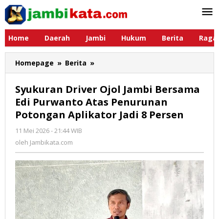
Lewati
ke
konten
Home
Daerah
Jambi
Hukum
Berita
Raga
Homepage
»
Berita
»
Syukuran
Driver
Ojol
Syukuran Driver Ojol Jambi Bersama
Jambi
Edi Purwanto Atas Penurunan
Bersama
Potongan Aplikator Jadi 8 Persen
Edi
Purwanto
11 Mei 2026 - 21:44 WIB
oleh
Atas
Jambikata.com
oleh
Jambikata.com
Penurunan
Potongan
Aplikator
Jadi
8
Persen