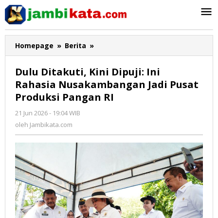
Lewati
ke
konten
Homepage
»
Berita
»
Dulu
Ditakuti,
Kini
Dulu Ditakuti, Kini Dipuji: Ini
Dipuji:
Rahasia Nusakambangan Jadi Pusat
Ini
Produksi Pangan RI
Rahasia
Nusakambangan
21 Jun 2026 - 19:04 WIB
oleh
Jadi
Jambikata.com
oleh
Jambikata.com
Pusat
Produksi
Pangan
RI