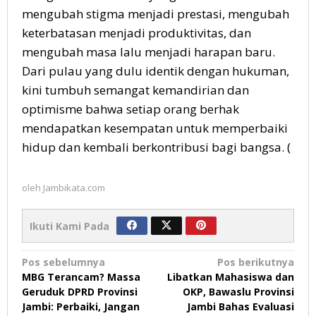
mengubah stigma menjadi prestasi, mengubah
keterbatasan menjadi produktivitas, dan
mengubah masa lalu menjadi harapan baru.
Dari pulau yang dulu identik dengan hukuman,
kini tumbuh semangat kemandirian dan
optimisme bahwa setiap orang berhak
mendapatkan kesempatan untuk memperbaiki
hidup dan kembali berkontribusi bagi bangsa. (
oleh
Jambikata.com
Ikuti Kami Pada
Navigasi
Pos sebelumnya
Pos berikutnya
MBG Terancam? Massa
Libatkan Mahasiswa dan
pos
Geruduk DPRD Provinsi
OKP, Bawaslu Provinsi
Jambi: Perbaiki, Jangan
Jambi Bahas Evaluasi