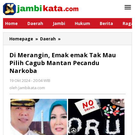
Lewati
ke
konten
Home
Daerah
Jambi
Hukum
Berita
Raga
Homepage
»
Daerah
»
Di
Merangin,
Emak
Di Merangin, Emak emak Tak Mau
emak
Pilih Cagub Mantan Pecandu
Tak
Narkoba
Mau
Pilih
19 Okt 2024 - 20:04 WIB
oleh
Cagub
Jambikata.com
oleh
Jambikata.com
Mantan
Pecandu
Narkoba