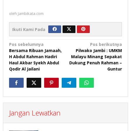
oleh
Jambikata.com
Ikuti Kami Pada
Navigasi
Pos sebelumnya
Pos berikutnya
Bersama Ribuan Jamaah,
Pilwako Jambi : UMKM
pos
H Abdul Rahman Hadiri
Malayu Minang Sepakat
Haul Akbar Syekh Abdul
Dukung Penuh Rahman –
Qodir Al Jailani
Guntur
Jangan Lewatkan