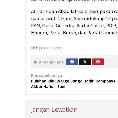
Al Haris dan Abdullah Sani merupakan c
nomor urut 2. Haris-Sani didukung 13 par
PAN, Partai Gerindra, Partai Golkar, PDIP,
Hanura, Partai Buruh, dan Partai Ummat.
oleh
Jambikata.com
Ikuti Kami Pada
Navigasi
Pos sebelumnya
Puluhan Ribu Warga Bungo Hadiri Kampanye
pos
Akbar Haris – Sani
Jangan Lewatkan