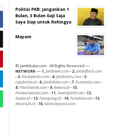
Politisi PKB: Jangankan 1
Bulan, 3 Bulan Gaji Saja
Saya Siap untuk Rohingya
Mayam
© Jambikata.com - All Rights Reserved
---
NETWORK ---
1.
Jambiwin.com
- 2.
Jambiflash.com
- 3.
Koranjambi.com
- 4.
Jambiseru.com
- 5.
Lajuberita.id
- 6.
Jambikata.com
- 7.
Esamesta.com
-
8.
Pilardaerah.com
- 9.
Betara.id
- 10.
Pariwarajambi.com
- 11.
Swarajambi.net
- 12.
Bulian.id
- 13.
Pemayung.id
- 14.
Portalone.net
- 15.
Aksara24.id
- 16.
Kerinciexpose.com