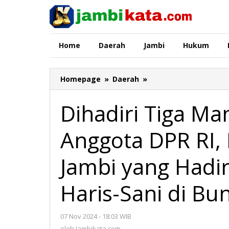
Lewati
ke
konten
Home
Daerah
Jambi
Hukum
Homepage
»
Daerah
»
Dihadiri
Tiga
Mantan
Dihadiri Tiga M
Gubernur
Jambi-
Anggota DPR RI, 
Anggota
DPR
RI,
Jambi yang Hadi
Ini
Sederet
Haris-Sani di Bu
Tokoh
Jambi
yang
07 Nov 2024 - 18:03 WIB
oleh
Hadiri
Jambikata.com
oleh
Jambikata.com