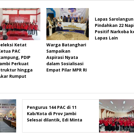
Lapas Sarolangun
Pindahkan 22 Nap
Positif Narkoba k
Lapas Lain
Seleksi Ketat
Warga Batanghari
Ketua PAC
Sampaikan
Rampung, PDIP
Aspirasi Nyata
Jambi Perkuat
dalam Sosialisasi
Struktur hingga
Empat Pilar MPR RI
Akar Rumput
Pengurus 144 PAC di 11
Kab/Kota di Prov Jambi
Selesai dilantik, Edi Minta
Rapatkan Barisan, Menang
Pemilu 2029