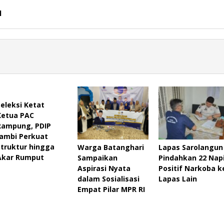
l
Seleksi Ketat
Ketua PAC
Rampung, PDIP
Jambi Perkuat
Struktur hingga
Warga Batanghari
Lapas Sarolangun
Akar Rumput
Sampaikan
Pindahkan 22 Nap
Aspirasi Nyata
Positif Narkoba k
dalam Sosialisasi
Lapas Lain
Empat Pilar MPR RI