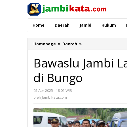
Lewati
ke
konten
Home
Daerah
Jambi
Hukum
Homepage
»
Daerah
»
Bawaslu
Jambi
Lakukan
Bawaslu Jambi L
Monitoring
PSU
di Bungo
di
Bungo
05 Apr 2025 - 18:05 WIB
oleh
Jambikata.com
oleh
Jambikata.com