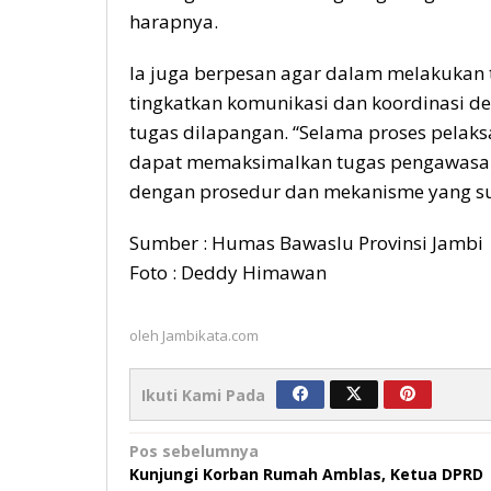
harapnya.
Ia juga berpesan agar dalam melakukan
tingkatkan komunikasi dan koordinasi 
tugas dilapangan. “Selama proses pelak
dapat memaksimalkan tugas pengawasan 
dengan prosedur dan mekanisme yang suda
Sumber : Humas Bawaslu Provinsi Jambi
Foto : Deddy Himawan
oleh
Jambikata.com
Ikuti Kami Pada
Navigasi
Pos sebelumnya
Kunjungi Korban Rumah Amblas, Ketua DPRD
pos