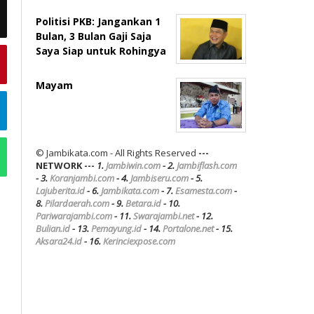
Politisi PKB: Jangankan 1
Bulan, 3 Bulan Gaji Saja
Saya Siap untuk Rohingya
Mayam
© Jambikata.com - All Rights Reserved
---
NETWORK ---
1.
Jambiwin.com
- 2.
Jambiflash.com
- 3.
Koranjambi.com
- 4.
Jambiseru.com
- 5.
Lajuberita.id
- 6.
Jambikata.com
- 7.
Esamesta.com
-
8.
Pilardaerah.com
- 9.
Betara.id
- 10.
Pariwarajambi.com
- 11.
Swarajambi.net
- 12.
Bulian.id
- 13.
Pemayung.id
- 14.
Portalone.net
- 15.
Aksara24.id
- 16.
Kerinciexpose.com