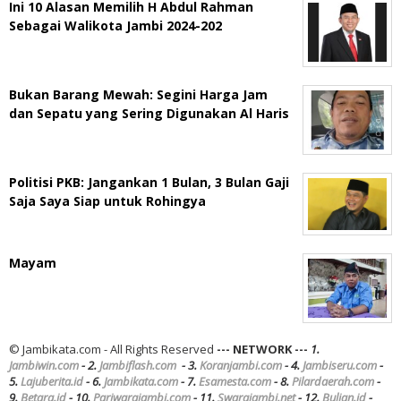
Ini 10 Alasan Memilih H Abdul Rahman
Sebagai Walikota Jambi 2024-202
Bukan Barang Mewah: Segini Harga Jam
dan Sepatu yang Sering Digunakan Al Haris
Politisi PKB: Jangankan 1 Bulan, 3 Bulan Gaji
Saja Saya Siap untuk Rohingya
Mayam
© Jambikata.com - All Rights Reserved
--- NETWORK ---
1.
Jambiwin.com
- 2.
Jambiflash.com
- 3.
Koranjambi.com
- 4.
Jambiseru.com
-
5.
Lajuberita.id
- 6.
Jambikata.com
- 7.
Esamesta.com
- 8.
Pilardaerah.com
-
9.
Betara.id
- 10.
Pariwarajambi.com
- 11.
Swarajambi.net
- 12.
Bulian.id
-