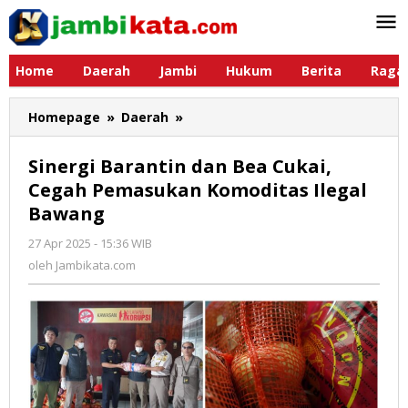
Lewati
ke
konten
Home
Daerah
Jambi
Hukum
Berita
Raga
Homepage
»
Daerah
»
Sinergi
Barantin
dan
Sinergi Barantin dan Bea Cukai,
Bea
Cegah Pemasukan Komoditas Ilegal
Cukai,
Bawang
Cegah
Pemasukan
27 Apr 2025 - 15:36 WIB
oleh
Komoditas
Jambikata.com
oleh
Jambikata.com
Ilegal
Bawang