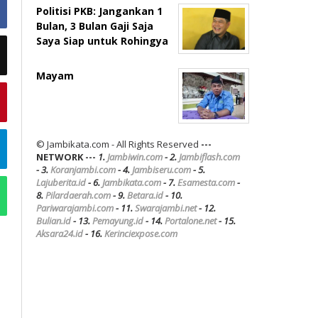
Politisi PKB: Jangankan 1
Bulan, 3 Bulan Gaji Saja
Saya Siap untuk Rohingya
Mayam
© Jambikata.com - All Rights Reserved
---
NETWORK ---
1.
Jambiwin.com
- 2.
Jambiflash.com
- 3.
Koranjambi.com
- 4.
Jambiseru.com
- 5.
Lajuberita.id
- 6.
Jambikata.com
- 7.
Esamesta.com
-
8.
Pilardaerah.com
- 9.
Betara.id
- 10.
Pariwarajambi.com
- 11.
Swarajambi.net
- 12.
Bulian.id
- 13.
Pemayung.id
- 14.
Portalone.net
- 15.
Aksara24.id
- 16.
Kerinciexpose.com