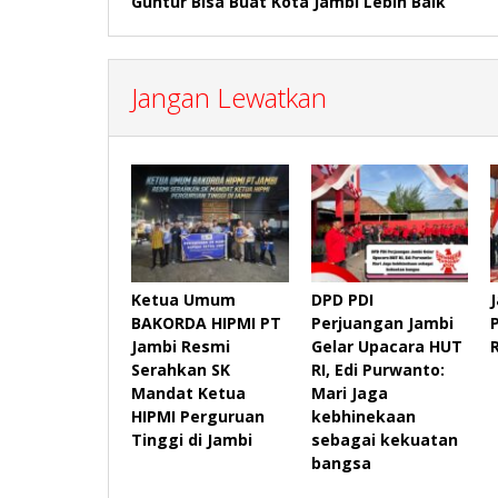
Guntur Bisa Buat Kota Jambi Lebih Baik
Jangan Lewatkan
Ketua Umum
DPD PDI
BAKORDA HIPMI PT
Perjuangan Jambi
Jambi Resmi
Gelar Upacara HUT
Serahkan SK
RI, Edi Purwanto:
Mandat Ketua
Mari Jaga
HIPMI Perguruan
kebhinekaan
Tinggi di Jambi
sebagai kekuatan
bangsa