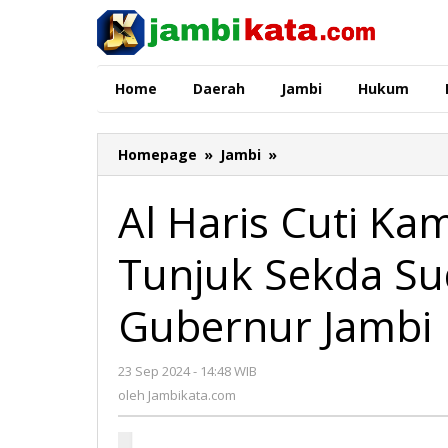
Lewati
ke
konten
Home
Daerah
Jambi
Hukum
Homepage
»
Jambi
»
Al
Haris
Cuti
Al Haris Cuti K
Kampanye,
Mendagri
Tunjuk Sekda Sud
Tunjuk
Sekda
Sudirman
Gubernur Jambi
Jadi
Pjs
Gubernur
23 Sep 2024 - 14:48 WIB
oleh
Jambi
Jambikata.com
oleh
Jambikata.com