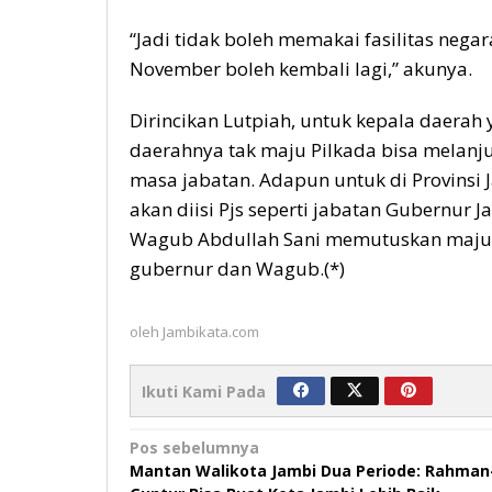
“Jadi tidak boleh memakai fasilitas negara
November boleh kembali lagi,” akunya.
Dirincikan Lutpiah, untuk kepala daerah 
daerahnya tak maju Pilkada bisa melan
masa jabatan. Adapun untuk di Provinsi 
akan diisi Pjs seperti jabatan Gubernur 
Wagub Abdullah Sani memutuskan maju 
gubernur dan Wagub.(*)
oleh
Jambikata.com
Ikuti Kami Pada
Navigasi
Pos sebelumnya
Mantan Walikota Jambi Dua Periode: Rahman
pos