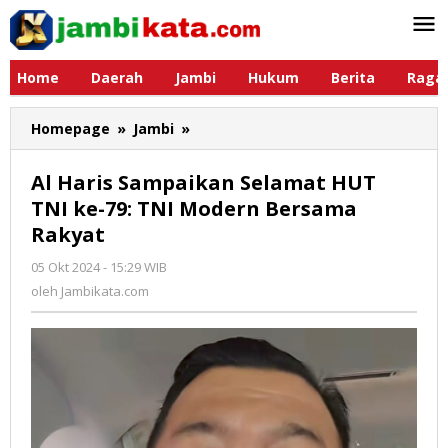
Lewati
ke
konten
Home
Daerah
Jambi
Hukum
Berita
Raga
Homepage
»
Jambi
»
Al
Haris
Sampaikan
Al Haris Sampaikan Selamat HUT
Selamat
TNI ke-79: TNI Modern Bersama
HUT
Rakyat
TNI
ke-
05 Okt 2024 - 15:29 WIB
oleh
79:
Jambikata.com
oleh
Jambikata.com
TNI
Modern
Bersama
Rakyat