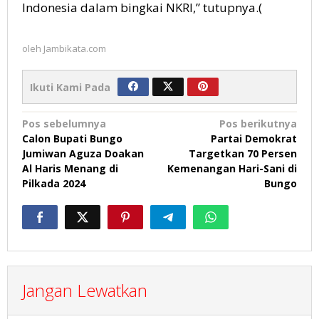
Indonesia dalam bingkai NKRI,” tutupnya.(
oleh
Jambikata.com
Ikuti Kami Pada
Navigasi
Pos sebelumnya
Pos berikutnya
Calon Bupati Bungo
Partai Demokrat
pos
Jumiwan Aguza Doakan
Targetkan 70 Persen
Al Haris Menang di
Kemenangan Hari-Sani di
Pilkada 2024
Bungo
Jangan Lewatkan