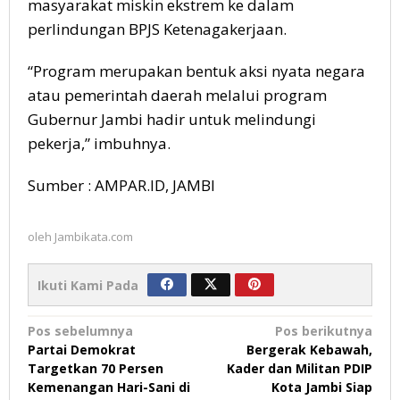
masyarakat miskin ekstrem ke dalam
perlindungan BPJS Ketenagakerjaan.
“Program merupakan bentuk aksi nyata negara
atau pemerintah daerah melalui program
Gubernur Jambi hadir untuk melindungi
pekerja,” imbuhnya.
Sumber : AMPAR.ID, JAMBI
oleh
Jambikata.com
Ikuti Kami Pada
Navigasi
Pos sebelumnya
Pos berikutnya
Partai Demokrat
Bergerak Kebawah,
pos
Targetkan 70 Persen
Kader dan Militan PDIP
Kemenangan Hari-Sani di
Kota Jambi Siap