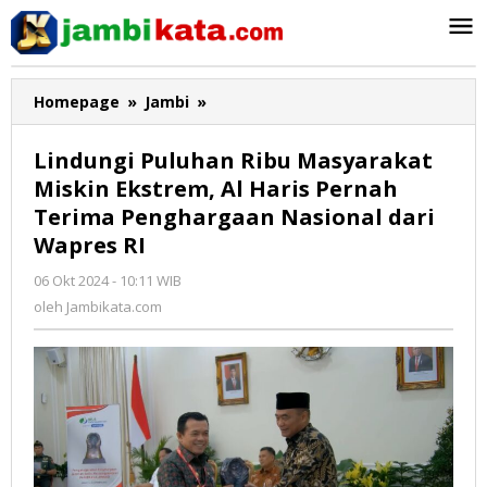
Lewati
ke
konten
Homepage
»
Jambi
»
Lindungi
Puluhan
Ribu
Lindungi Puluhan Ribu Masyarakat
Masyarakat
Miskin Ekstrem, Al Haris Pernah
Miskin
Terima Penghargaan Nasional dari
Ekstrem,
Al
Wapres RI
Haris
06 Okt 2024 - 10:11 WIB
oleh
Pernah
Jambikata.com
oleh
Jambikata.com
Terima
Penghargaan
Nasional
dari
Wapres
RI