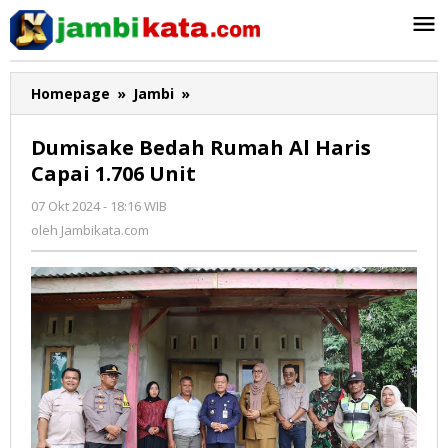
Lewati
ke
konten
Homepage
»
Jambi
»
Dumisake
Bedah
Rumah
Dumisake Bedah Rumah Al Haris
Al
Capai 1.706 Unit
Haris
Capai
07 Okt 2024 - 18:16 WIB
oleh
1.706
Jambikata.com
oleh
Jambikata.com
Unit