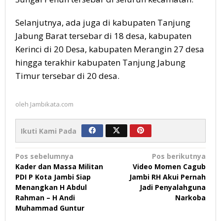
Selanjutnya, ada juga di kabupaten Tanjung
Jabung Barat tersebar di 18 desa, kabupaten
Kerinci di 20 Desa, kabupaten Merangin 27 desa
hingga terakhir kabupaten Tanjung Jabung
Timur tersebar di 20 desa.
oleh
Jambikata.com
Ikuti Kami Pada
Navigasi
Pos sebelumnya
Pos berikutnya
Kader dan Massa Militan
Video Momen Cagub
pos
PDI P Kota Jambi Siap
Jambi RH Akui Pernah
Menangkan H Abdul
Jadi Penyalahguna
Rahman – H Andi
Narkoba
Muhammad Guntur