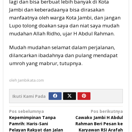
lagi dan bisa berbuat lebih banyak di Kota
Jambi dan keberadaanya bisa dirasakan
manfaatnya oleh warga Kota Jambi, dan jangan
Lupo tolong doakan saya dan niat saya mudah
mudahan Allah Ridho, ujar H Abdul Rahman.
Mudah mudahan selamat dalam perjalanan,
dilancarkan ibadahnya dan pulang mendapat
umroh yang mabrur, tutupnya.
oleh
Jambikata.com
Ikuti Kami Pada
Navigasi
Pos sebelumnya
Pos berikutnya
Kepemimpinan Tanpa
Cawako Jambi H Abdul
pos
Pamrih: Haris-Sani
Rahman Beri Pesan ke
Pelayan Rakyat dan Jalan
Karyawan RSI Arafah