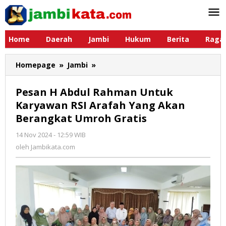
Lewati
ke
konten
Home
Daerah
Jambi
Hukum
Berita
Raga
Homepage
»
Jambi
»
Pesan
H
Abdul
Pesan H Abdul Rahman Untuk
Rahman
Karyawan RSI Arafah Yang Akan
Untuk
Berangkat Umroh Gratis
Karyawan
RSI
14 Nov 2024 - 12:59 WIB
oleh
Arafah
Jambikata.com
oleh
Jambikata.com
Yang
Akan
Berangkat
Umroh
Gratis