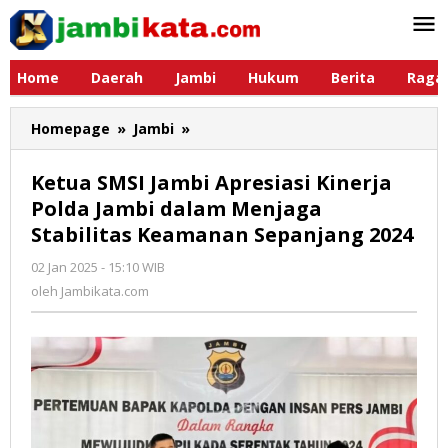
Lewati
ke
konten
Home
Daerah
Jambi
Hukum
Berita
Raga
Homepage
»
Jambi
»
Ketua
SMSI
Jambi
Ketua SMSI Jambi Apresiasi Kinerja
Apresiasi
Polda Jambi dalam Menjaga
Kinerja
Stabilitas Keamanan Sepanjang 2024
Polda
Jambi
02 Jan 2025 - 15:10 WIB
oleh
dalam
Jambikata.com
oleh
Jambikata.com
Menjaga
Stabilitas
Keamanan
Sepanjang
2024