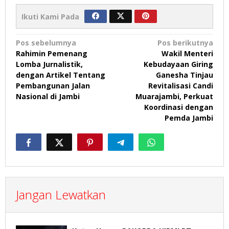
Ikuti Kami Pada
Navigasi
Pos sebelumnya
Pos berikutnya
Rahimin Pemenang
Wakil Menteri
pos
Lomba Jurnalistik,
Kebudayaan Giring
dengan Artikel Tentang
Ganesha Tinjau
Pembangunan Jalan
Revitalisasi Candi
Nasional di Jambi
Muarajambi, Perkuat
Koordinasi dengan
Pemda Jambi
Jangan Lewatkan