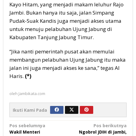
Kayo Hitam, yang menjadi makam leluhur Rajo
Jambi. Bukan hanya itu saja, jalan Simpang
Pudak-Suak Kandis juga menjadi akses utama
untuk menuju pelabuhan Ujung Jabung di
Kabupaten Tanjung Jabung Timur.
“Jika nanti pemerintah pusat akan memulai
membangun pelabuhan Ujung Jabung itu maka
jalan ini juga menjadi akses ke sana,” tegas Al
Haris.
(*)
oleh
Jambikata.com
Ikuti Kami Pada
Navigasi
Pos sebelumnya
Pos berikutnya
Wakil Menteri
Ngobrol JDIH di Jambi,
pos