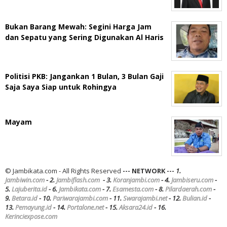
Bukan Barang Mewah: Segini Harga Jam
dan Sepatu yang Sering Digunakan Al Haris
Politisi PKB: Jangankan 1 Bulan, 3 Bulan Gaji
Saja Saya Siap untuk Rohingya
Mayam
© Jambikata.com - All Rights Reserved
--- NETWORK ---
1.
Jambiwin.com
- 2.
Jambiflash.com
- 3.
Koranjambi.com
- 4.
Jambiseru.com
-
5.
Lajuberita.id
- 6.
Jambikata.com
- 7.
Esamesta.com
- 8.
Pilardaerah.com
-
9.
Betara.id
- 10.
Pariwarajambi.com
- 11.
Swarajambi.net
- 12.
Bulian.id
-
13.
Pemayung.id
- 14.
Portalone.net
- 15.
Aksara24.id
- 16.
Kerinciexpose.com