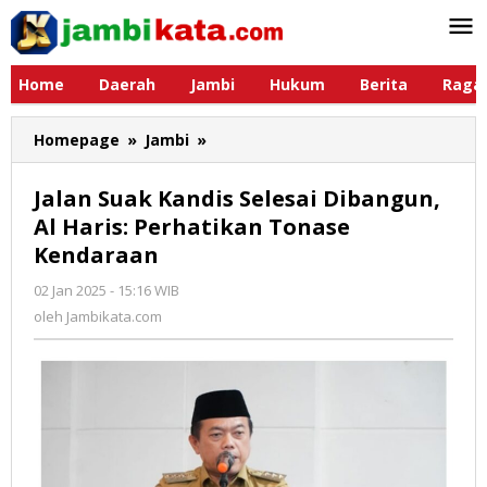
Lewati
ke
konten
Home
Daerah
Jambi
Hukum
Berita
Raga
Homepage
»
Jambi
»
Jalan
Suak
Kandis
Jalan Suak Kandis Selesai Dibangun,
Selesai
Al Haris: Perhatikan Tonase
Dibangun,
Kendaraan
Al
Haris:
02 Jan 2025 - 15:16 WIB
oleh
Perhatikan
Jambikata.com
oleh
Jambikata.com
Tonase
Kendaraan