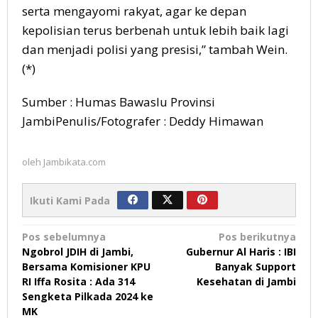
serta mengayomi rakyat, agar ke depan
kepolisian terus berbenah untuk lebih baik lagi
dan menjadi polisi yang presisi,” tambah Wein.
(*)
Sumber : Humas Bawaslu Provinsi
JambiPenulis/Fotografer : Deddy Himawan
oleh
Jambikata.com
Ikuti Kami Pada
Navigasi
Pos sebelumnya
Pos berikutnya
Ngobrol JDIH di Jambi,
Gubernur Al Haris : IBI
pos
Bersama Komisioner KPU
Banyak Support
RI Iffa Rosita : Ada 314
Kesehatan di Jambi
Sengketa Pilkada 2024 ke
MK