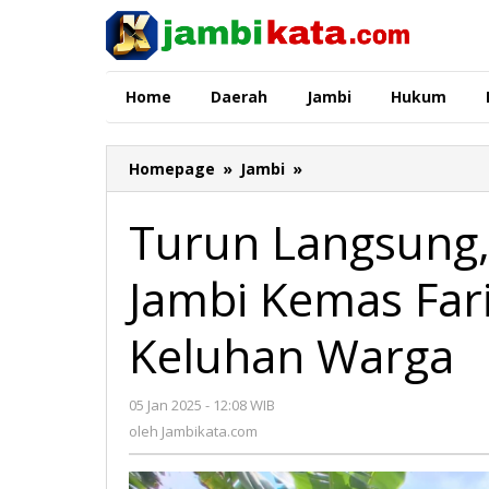
Lewati
ke
konten
Home
Daerah
Jambi
Hukum
Homepage
»
Jambi
»
Turun
Langsung,
Ketua
Turun Langsung,
DPRD
Kota
Jambi Kemas Fari
Jambi
Kemas
Faried
Keluhan Warga
Alfarelly
Dengarkan
Keluhan
05 Jan 2025 - 12:08 WIB
oleh
Warga
Jambikata.com
oleh
Jambikata.com