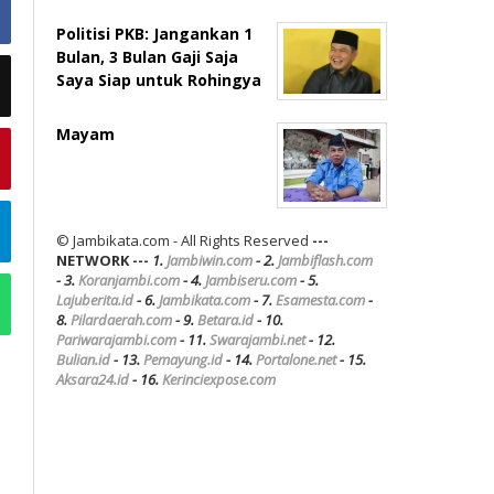
Politisi PKB: Jangankan 1
Bulan, 3 Bulan Gaji Saja
Saya Siap untuk Rohingya
Mayam
© Jambikata.com - All Rights Reserved
---
NETWORK ---
1.
Jambiwin.com
- 2.
Jambiflash.com
- 3.
Koranjambi.com
- 4.
Jambiseru.com
- 5.
Lajuberita.id
- 6.
Jambikata.com
- 7.
Esamesta.com
-
8.
Pilardaerah.com
- 9.
Betara.id
- 10.
Pariwarajambi.com
- 11.
Swarajambi.net
- 12.
Bulian.id
- 13.
Pemayung.id
- 14.
Portalone.net
- 15.
Aksara24.id
- 16.
Kerinciexpose.com