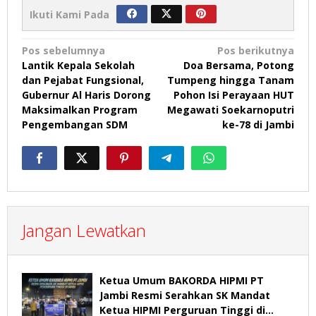
Ikuti Kami Pada
Navigasi
Pos sebelumnya
Pos berikutnya
Lantik Kepala Sekolah
Doa Bersama, Potong
pos
dan Pejabat Fungsional,
Tumpeng hingga Tanam
Gubernur Al Haris Dorong
Pohon Isi Perayaan HUT
Maksimalkan Program
Megawati Soekarnoputri
Pengembangan SDM
ke-78 di Jambi
Jangan Lewatkan
Ketua Umum BAKORDA HIPMI PT
Jambi Resmi Serahkan SK Mandat
Ketua HIPMI Perguruan Tinggi di