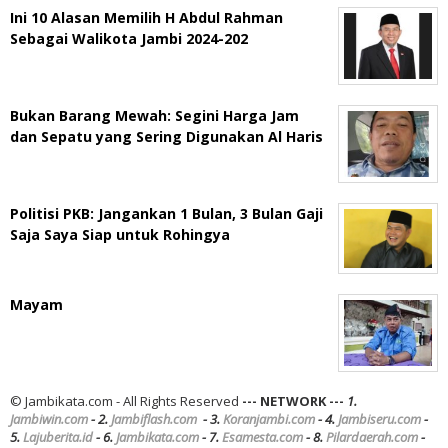
Ini 10 Alasan Memilih H Abdul Rahman
Sebagai Walikota Jambi 2024-202
Bukan Barang Mewah: Segini Harga Jam
dan Sepatu yang Sering Digunakan Al Haris
Politisi PKB: Jangankan 1 Bulan, 3 Bulan Gaji
Saja Saya Siap untuk Rohingya
Mayam
© Jambikata.com - All Rights Reserved
--- NETWORK ---
1.
Jambiwin.com
- 2.
Jambiflash.com
- 3.
Koranjambi.com
- 4.
Jambiseru.com
-
5.
Lajuberita.id
- 6.
Jambikata.com
- 7.
Esamesta.com
- 8.
Pilardaerah.com
-