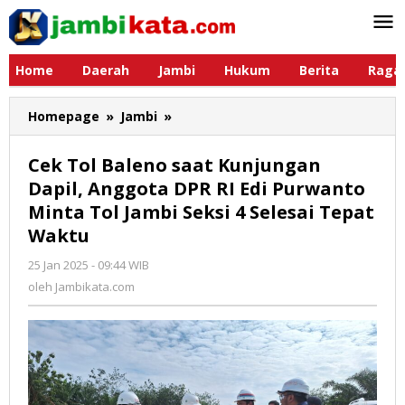
Lewati
ke
konten
Home
Daerah
Jambi
Hukum
Berita
Raga
Homepage
»
Jambi
»
Cek
Tol
Baleno
Cek Tol Baleno saat Kunjungan
saat
Dapil, Anggota DPR RI Edi Purwanto
Kunjungan
Minta Tol Jambi Seksi 4 Selesai Tepat
Dapil,
Anggota
Waktu
DPR
25 Jan 2025 - 09:44 WIB
oleh
RI
Jambikata.com
oleh
Jambikata.com
Edi
Purwanto
Minta
Tol
Jambi
Seksi
4