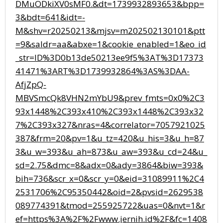
DMuODkiXV0sMF0.&dt=1739932893653&bpp=
3&bdt=641&idt=-
M&shv=r20250213&mjsv=m202502130101&ptt
=9&saldr=aa&abxe=1&cookie_enabled=1&eo_id
_str=ID%3D0b13de50213ee9f5%3AT%3D17373
41471%3ART%3D1739932864%3AS%3DAA-
AfjZpQ-
MBVSmcQk8VHN2mYbU9&prev_fmts=0x0%2C3
93x1448%2C393x410%2C393x1448%2C393x32
7%2C393x327&nras=4&correlator=7057921025
387&frm=20&pv=1&u_tz=420&u_his=3&u_h=87
3&u_w=393&u_ah=873&u_aw=393&u_cd=24&u_
sd=2.75&dmc=8&adx=0&ady=3864&biw=393&
bih=736&scr_x=0&scr_y=0&eid=31089911%2C4
2531706%2C95350442&oid=2&pvsid=2629538
089774391&tmod=255925722&uas=0&nvt=1&r
ef=https%3A%2F%2Fwww.jernih.id%2F&fc=1408