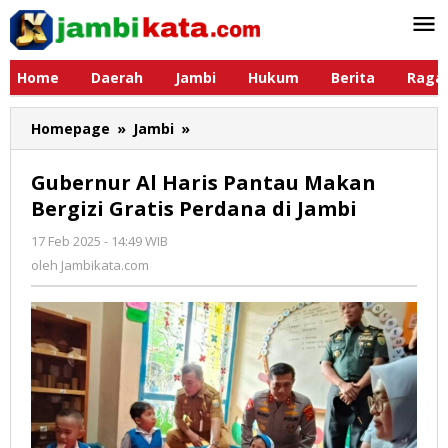
Lewati
ke
konten
Home
Daerah
Jambi
Hukum
Berita
Raga
Homepage
»
Jambi
»
Gubernur
Al
Haris
Gubernur Al Haris Pantau Makan
Pantau
Bergizi Gratis Perdana di Jambi
Makan
Bergizi
17 Feb 2025 - 14:49 WIB
oleh
Gratis
Jambikata.com
oleh
Jambikata.com
Perdana
di
Jambi