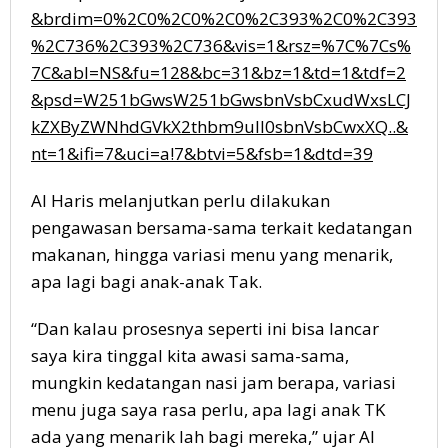
&brdim=0%2C0%2C0%2C0%2C393%2C0%2C393
%2C736%2C393%2C736&vis=1&rsz=%7C%7Cs%
7C&abl=NS&fu=128&bc=31&bz=1&td=1&tdf=2
&psd=W251bGwsW251bGwsbnVsbCxudWxsLCJ
kZXByZWNhdGVkX2thbm9uIl0sbnVsbCwxXQ..&
nt=1&ifi=7&uci=a!7&btvi=5&fsb=1&dtd=39
Al Haris melanjutkan perlu dilakukan
pengawasan bersama-sama terkait kedatangan
makanan, hingga variasi menu yang menarik,
apa lagi bagi anak-anak Tak.
“Dan kalau prosesnya seperti ini bisa lancar
saya kira tinggal kita awasi sama-sama,
mungkin kedatangan nasi jam berapa, variasi
menu juga saya rasa perlu, apa lagi anak TK
ada yang menarik lah bagi mereka,” ujar Al