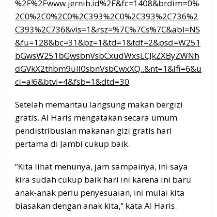
%2F%2Fwww.jernih.id%2F&fc=1408&brdim=0%
2C0%2C0%2C0%2C393%2C0%2C393%2C736%2
C393%2C736&vis=1&rsz=%7C%7Cs%7C&abl=NS
&fu=128&bc=31&bz=1&td=1&tdf=2&psd=W251
bGwsW251bGwsbnVsbCxudWxsLCJkZXByZWNh
dGVkX2thbm9uIl0sbnVsbCwxXQ..&nt=1&ifi=6&u
ci=a!6&btvi=4&fsb=1&dtd=30
Setelah memantau langsung makan bergizi
gratis, Al Haris mengatakan secara umum
pendistribusian makanan gizi gratis hari
pertama di Jambi cukup baik.
“Kita lihat menunya, jam sampainya, ini saya
kira sudah cukup baik hari ini karena ini baru
anak-anak perlu penyesuaian, ini mulai kita
biasakan dengan anak kita,” kata Al Haris.