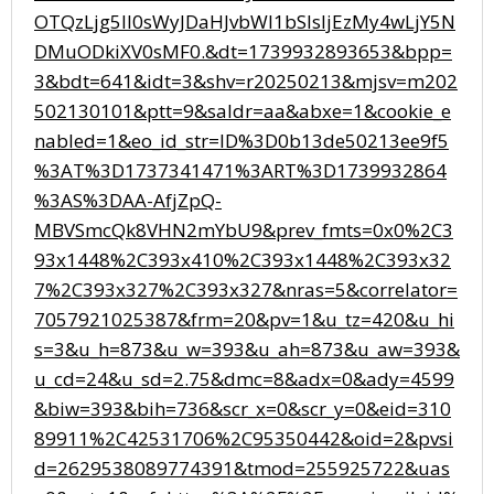
OTQzLjg5Il0sWyJDaHJvbWl1bSIsIjEzMy4wLjY5N
DMuODkiXV0sMF0.&dt=1739932893653&bpp=
3&bdt=641&idt=3&shv=r20250213&mjsv=m202
502130101&ptt=9&saldr=aa&abxe=1&cookie_e
nabled=1&eo_id_str=ID%3D0b13de50213ee9f5
%3AT%3D1737341471%3ART%3D1739932864
%3AS%3DAA-AfjZpQ-
MBVSmcQk8VHN2mYbU9&prev_fmts=0x0%2C3
93x1448%2C393x410%2C393x1448%2C393x32
7%2C393x327%2C393x327&nras=5&correlator=
7057921025387&frm=20&pv=1&u_tz=420&u_hi
s=3&u_h=873&u_w=393&u_ah=873&u_aw=393&
u_cd=24&u_sd=2.75&dmc=8&adx=0&ady=4599
&biw=393&bih=736&scr_x=0&scr_y=0&eid=310
89911%2C42531706%2C95350442&oid=2&pvsi
d=2629538089774391&tmod=255925722&uas