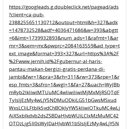
https://googleads.g.doubleclick.net/pagead/ads
?client=ca-pub-
2388255651130712&output=html&h=327&adk
=1478732528&adf=4036471686&w=393&abgtt
=6&lmt=1739932893&num_ads=1&rafmt=1&ar
mr=3&sem=mc&pwprc=2084163559&ad_type=t
ext_image&format=393×327&url=https%3A%2F
%2Fwww.jernih.id%2Fgubernur-al-haris-
pantau-makan-bergizi-gratis-perdana-di-
jambi&fwr=1&pra=3&rh=311&rw=373&rpe=1&r
esp_fmts=3&sfro=1&wgl=1&fa=27&uach=WyJBb
mRyb2lkIiwiMTUuMC4wIiwiIiwiMjMxMjRSQTdF
TyIsIjEzMy4wLjY5NDMuODkiLG51bGwsMSxud
WxsLCIiLFtbIk5vdChBOkJyYW5kIiwiOTkuMC4wLj
AiXSxbIkdvb2dsZSBDaHJvbWUiLCIxMzMuMC42
OTQzLjg5Il0sWyJDaHJvbWl1bSIsIjEzMy4wLjY5N