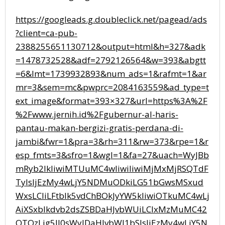
https://googleads.g.doubleclick.net/pagead/ads
?client=ca-pub-
2388255651130712&output=html&h=327&adk
=1478732528&adf=2792126564&w=393&abgtt
=6&lmt=1739932893&num_ads=1&rafmt=1&ar
mr=3&sem=mc&pwprc=2084163559&ad_type=t
ext_image&format=393×327&url=https%3A%2F
%2Fwww.jernih.id%2Fgubernur-al-haris-
pantau-makan-bergizi-gratis-perdana-di-
jambi&fwr=1&pra=3&rh=311&rw=373&rpe=1&r
esp_fmts=3&sfro=1&wgl=1&fa=27&uach=WyJBb
mRyb2lkIiwiMTUuMC4wIiwiIiwiMjMxMjRSQTdF
TyIsIjEzMy4wLjY5NDMuODkiLG51bGwsMSxud
WxsLCIiLFtbIk5vdChBOkJyYW5kIiwiOTkuMC4wLj
AiXSxbIkdvb2dsZSBDaHJvbWUiLCIxMzMuMC42
OTQzLjg5Il0sWyJDaHJvbWl1bSIsIjEzMy4wLjY5N