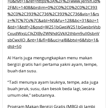
=0&nvt=1&ref=https%3A%2F%2Fwww.jernih.id%
2F&fc=1408&brdim=0%2C0%2C0%2C0%2C393
%2C0%2C393%2C736%2C393%2C736&vis=1&rs
z=%7C%7Cs%7C&abl=NS&fu=128&bc=31&bz=1
&td=1&tdf=2&psd=W251bGwsW251bGwsbnVsb
CxudWxsLCJkZXByZWNhdGVkX2thbm9uIl0sbnV
sbCwxXQ..&nt=1&ifi=8&uci=a!8&btvi=6&fsb=1&
dtd=50
Al Haris juga mengungkapkan menu makan
bergizi gratis hari pertama yakni ayam, tempe,
buah dan susu.
“Tadi menunya ayam lauknya, tempe, ada juga
buah jeruk, susu, dan besok beda lagi, secara
umum oke,” sebutannya.
Program Makan Bergizi Gratis (MBG) di Jambi