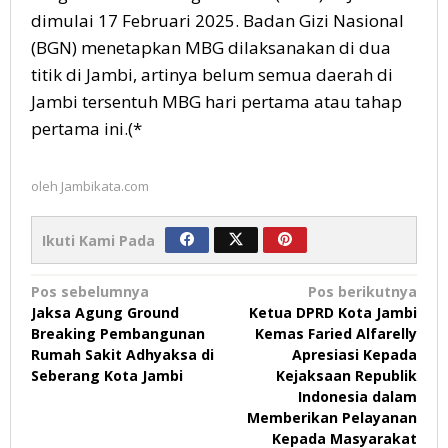
dimulai 17 Februari 2025. Badan Gizi Nasional
(BGN) menetapkan MBG dilaksanakan di dua
titik di Jambi, artinya belum semua daerah di
Jambi tersentuh MBG hari pertama atau tahap
pertama ini.(*
oleh
Jambikata.com
Ikuti Kami Pada
Navigasi
Pos sebelumnya
Pos berikutnya
Jaksa Agung Ground
Ketua DPRD Kota Jambi
pos
Breaking Pembangunan
Kemas Faried Alfarelly
Rumah Sakit Adhyaksa di
Apresiasi Kepada
Seberang Kota Jambi
Kejaksaan Republik
Indonesia dalam
Memberikan Pelayanan
Kepada Masyarakat