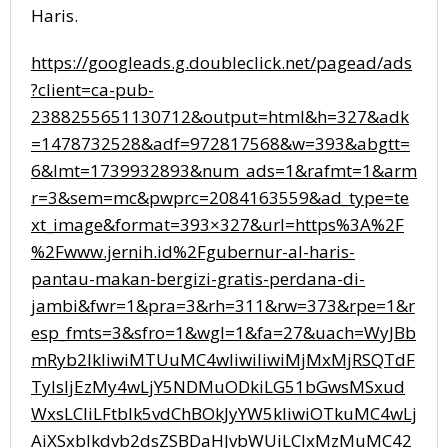
Haris.
https://googleads.g.doubleclick.net/pagead/ads
?client=ca-pub-
2388255651130712&output=html&h=327&adk
=1478732528&adf=972817568&w=393&abgtt=
6&lmt=1739932893&num_ads=1&rafmt=1&arm
r=3&sem=mc&pwprc=2084163559&ad_type=te
xt_image&format=393×327&url=https%3A%2F
%2Fwww.jernih.id%2Fgubernur-al-haris-
pantau-makan-bergizi-gratis-perdana-di-
jambi&fwr=1&pra=3&rh=311&rw=373&rpe=1&r
esp_fmts=3&sfro=1&wgl=1&fa=27&uach=WyJBb
mRyb2lkIiwiMTUuMC4wIiwiIiwiMjMxMjRSQTdF
TyIsIjEzMy4wLjY5NDMuODkiLG51bGwsMSxud
WxsLCIiLFtbIk5vdChBOkJyYW5kIiwiOTkuMC4wLj
AiXSxbIkdvb2dsZSBDaHJvbWUiLCIxMzMuMC42