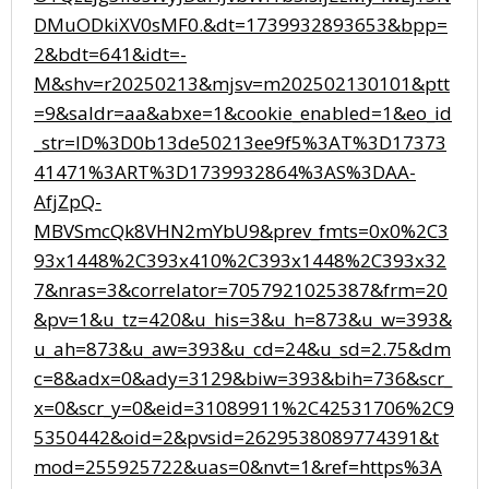
DMuODkiXV0sMF0.&dt=1739932893653&bpp=
2&bdt=641&idt=-
M&shv=r20250213&mjsv=m202502130101&ptt
=9&saldr=aa&abxe=1&cookie_enabled=1&eo_id
_str=ID%3D0b13de50213ee9f5%3AT%3D17373
41471%3ART%3D1739932864%3AS%3DAA-
AfjZpQ-
MBVSmcQk8VHN2mYbU9&prev_fmts=0x0%2C3
93x1448%2C393x410%2C393x1448%2C393x32
7&nras=3&correlator=7057921025387&frm=20
&pv=1&u_tz=420&u_his=3&u_h=873&u_w=393&
u_ah=873&u_aw=393&u_cd=24&u_sd=2.75&dm
c=8&adx=0&ady=3129&biw=393&bih=736&scr_
x=0&scr_y=0&eid=31089911%2C42531706%2C9
5350442&oid=2&pvsid=2629538089774391&t
mod=255925722&uas=0&nvt=1&ref=https%3A