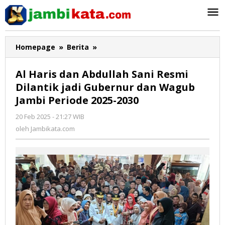
Lewati
ke
konten
Homepage
»
Berita
»
Al
Haris
dan
Al Haris dan Abdullah Sani Resmi
Abdullah
Dilantik jadi Gubernur dan Wagub
Sani
Jambi Periode 2025-2030
Resmi
Dilantik
20 Feb 2025 - 21:27 WIB
oleh
jadi
Jambikata.com
oleh
Jambikata.com
Gubernur
dan
Wagub
Jambi
Periode
2025-
2030