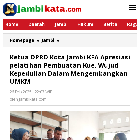
Lewati
ke
konten
Home
Daerah
Jambi
Hukum
Berita
Raga
Homepage
»
Jambi
»
Ketua
DPRD
Kota
Ketua DPRD Kota Jambi KFA Apresiasi
Jambi
pelatihan Pembuatan Kue, Wujud
KFA
Kepedulian Dalam Mengembangkan
Apresiasi
pelatihan
UMKM
Pembuatan
26 Feb 2025 - 22:03 WIB
oleh
Kue,
Jambikata.com
oleh
Jambikata.com
Wujud
Kepedulian
Dalam
Mengembangkan
UMKM