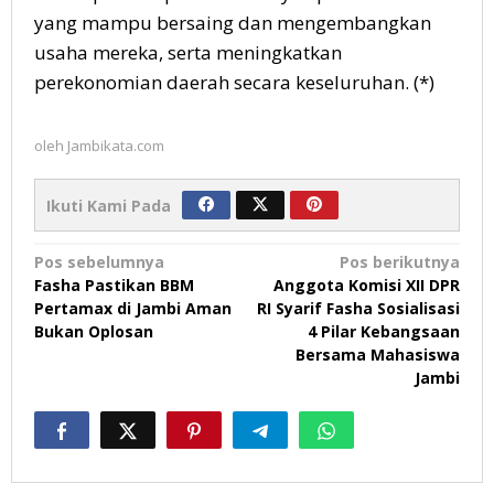
yang mampu bersaing dan mengembangkan
usaha mereka, serta meningkatkan
perekonomian daerah secara keseluruhan. (*)
oleh
Jambikata.com
Ikuti Kami Pada
Navigasi
Pos sebelumnya
Pos berikutnya
Fasha Pastikan BBM
Anggota Komisi XII DPR
pos
Pertamax di Jambi Aman
RI Syarif Fasha Sosialisasi
Bukan Oplosan
4 Pilar Kebangsaan
Bersama Mahasiswa
Jambi