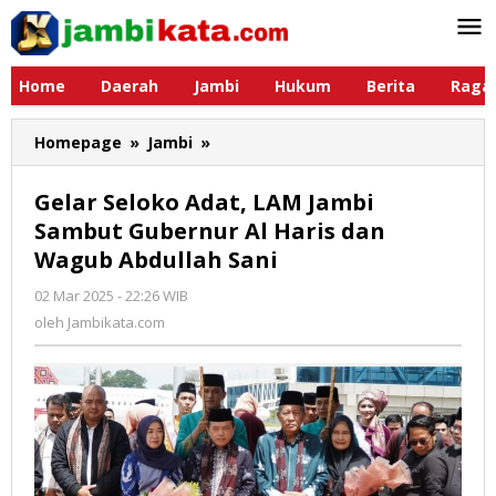
Lewati
ke
konten
Home
Daerah
Jambi
Hukum
Berita
Raga
Homepage
»
Jambi
»
Gelar
Seloko
Adat,
Gelar Seloko Adat, LAM Jambi
LAM
Sambut Gubernur Al Haris dan
Jambi
Wagub Abdullah Sani
Sambut
Gubernur
02 Mar 2025 - 22:26 WIB
oleh
Al
Jambikata.com
oleh
Jambikata.com
Haris
dan
Wagub
Abdullah
Sani