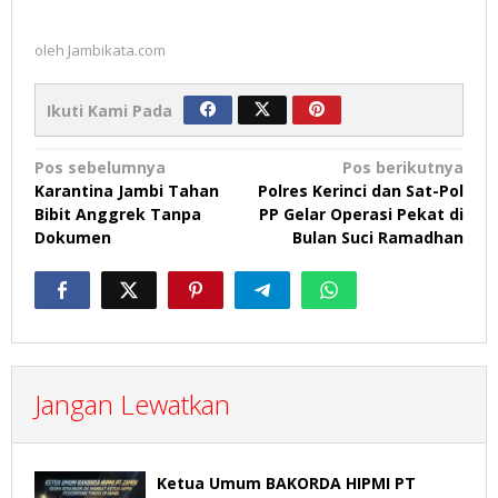
oleh
Jambikata.com
Ikuti Kami Pada
Navigasi
Pos sebelumnya
Pos berikutnya
Karantina Jambi Tahan
Polres Kerinci dan Sat-Pol
pos
Bibit Anggrek Tanpa
PP Gelar Operasi Pekat di
Dokumen
Bulan Suci Ramadhan
Jangan Lewatkan
Ketua Umum BAKORDA HIPMI PT