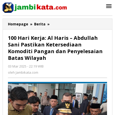
Lewati
ke
konten
Homepage
»
Berita
»
100
Hari
Kerja:
100 Hari Kerja: Al Haris – Abdullah
Al
Sani Pastikan Ketersediaan
Haris
Komoditi Pangan dan Penyelesaian
-
Abdullah
Batas Wilayah
Sani
03 Mar 2025 - 22:19 WIB
oleh
Pastikan
Jambikata.com
oleh
Jambikata.com
Ketersediaan
Komoditi
Pangan
dan
Penyelesaian
Batas
Wilayah