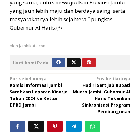
yang sama, untuk mewujudkan Provinsi Jambi
yang jauh lebih maju dan berdaya saing, serta
masyarakatnya lebih sejahtera,” pungkas
Gubernur Al Haris.(*/
oleh
Jambikata.com
Ikuti Kami Pada
Navigasi
Pos sebelumnya
Pos berikutnya
Komisi Informasi Jambi
Hadiri Sertijab Bupati
pos
Serahkan Laporan Kinerja
Muaro Jambi: Gubernur Al
Tahun 2024 ke Ketua
Haris Tekankan
DPRD Jambi
Sinkronisasi Program
Pembangunan