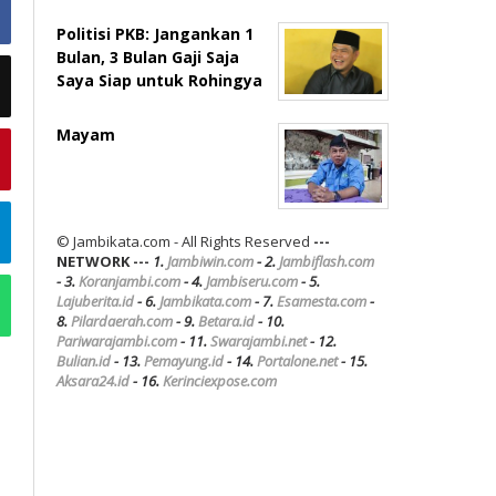
Politisi PKB: Jangankan 1
Bulan, 3 Bulan Gaji Saja
Saya Siap untuk Rohingya
Mayam
© Jambikata.com - All Rights Reserved
---
NETWORK ---
1.
Jambiwin.com
- 2.
Jambiflash.com
- 3.
Koranjambi.com
- 4.
Jambiseru.com
- 5.
Lajuberita.id
- 6.
Jambikata.com
- 7.
Esamesta.com
-
8.
Pilardaerah.com
- 9.
Betara.id
- 10.
Pariwarajambi.com
- 11.
Swarajambi.net
- 12.
Bulian.id
- 13.
Pemayung.id
- 14.
Portalone.net
- 15.
Aksara24.id
- 16.
Kerinciexpose.com