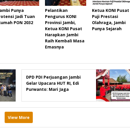
Jambi Punya
Pelantikan
Ketua KONI Pusat
Potensi Jadi Tuan
Pengurus KONI
Puji Prestasi
Rumah PON 2032
Provinsi Jambi,
Olahraga, Jambi
Ketua KONI Pusat
Punya Sejarah
Harapkan Jambi
Raih Kembali Masa
Emasnya
DPD PDI Perjuangan Jambi
Gelar Upacara HUT RI, Edi
Purwanto: Mari Jaga
kebhinekaan sebagai
kekuatan bangsa
View More