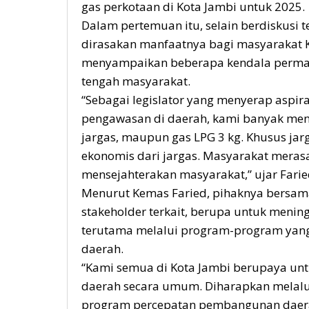
gas perkotaan di Kota Jambi untuk 2025.
Dalam pertemuan itu, selain berdiskusi te
dirasakan manfaatnya bagi masyarakat K
menyampaikan beberapa kendala permasa
tengah masyarakat.
“Sebagai legislator yang menyerap aspir
pengawasan di daerah, kami banyak mend
jargas, maupun gas LPG 3 kg. Khusus ja
ekonomis dari jargas. Masyarakat meras
mensejahterakan masyarakat,” ujar Fari
Menurut Kemas Faried, pihaknya bersam
stakeholder terkait, berupa untuk menin
terutama melalui program-program yan
daerah.
“Kami semua di Kota Jambi berupaya un
daerah secara umum. Diharapkan melalui
program percepatan pembangunan daera