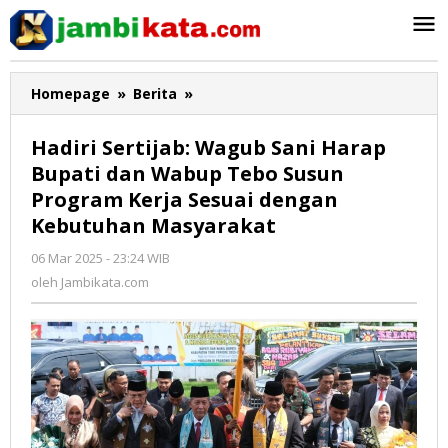
Lewati
ke
konten
Homepage
»
Berita
»
Hadiri
Sertijab:
Wagub
Hadiri Sertijab: Wagub Sani Harap
Sani
Bupati dan Wabup Tebo Susun
Harap
Program Kerja Sesuai dengan
Bupati
dan
Kebutuhan Masyarakat
Wabup
06 Mar 2025 - 23:24 WIB
oleh
Tebo
Jambikata.com
oleh
Jambikata.com
Susun
Program
Kerja
Sesuai
dengan
Kebutuhan
Masyarakat