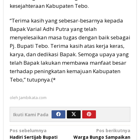
kesejahteraan Kabupaten Tebo.
“Terima kasih yang sebesar-besarnya kepada
Bapak Varial Adhi Putra yang telah
menyelesaikan masa tugas dengan baik sebagai
Pj. Bupati Tebo. Terima kasih atas kerja keras,
karya, dan dedikasi Bapak. Semoga upaya yang
telah Bapak lakukan membawa manfaat besar
terhadap peningkatan kemajuan Kabupaten
Tebo,” tutupnya.(*
oleh
Jambikata.com
Ikuti Kami Pada
Navigasi
Pos sebelumnya
Pos berikutnya
Hadiri Sertijab Bupati
Warga Bungo Sampaikan