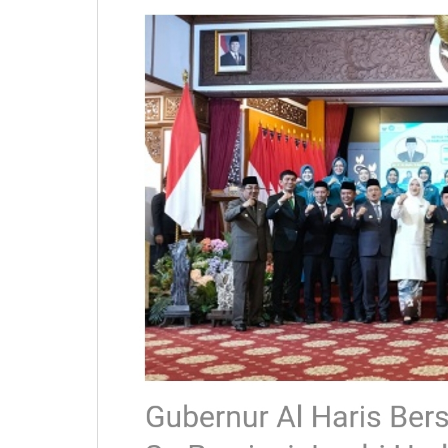
TP
PKK