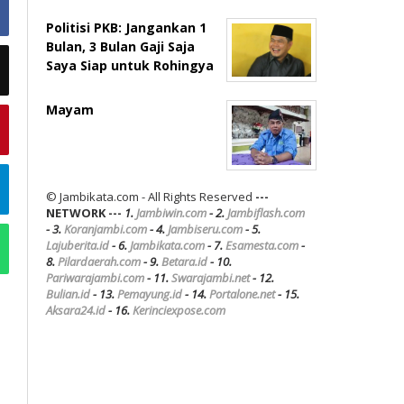
Politisi PKB: Jangankan 1
Bulan, 3 Bulan Gaji Saja
Saya Siap untuk Rohingya
Mayam
© Jambikata.com - All Rights Reserved
---
NETWORK ---
1.
Jambiwin.com
- 2.
Jambiflash.com
- 3.
Koranjambi.com
- 4.
Jambiseru.com
- 5.
Lajuberita.id
- 6.
Jambikata.com
- 7.
Esamesta.com
-
8.
Pilardaerah.com
- 9.
Betara.id
- 10.
Pariwarajambi.com
- 11.
Swarajambi.net
- 12.
Bulian.id
- 13.
Pemayung.id
- 14.
Portalone.net
- 15.
Aksara24.id
- 16.
Kerinciexpose.com