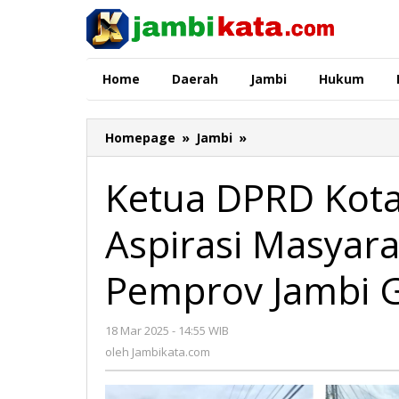
Lewati
ke
konten
Home
Daerah
Jambi
Hukum
Homepage
»
Jambi
»
Ketua
DPRD
Kota
Ketua DPRD Kot
Jambi
Sampaikan
Aspirasi Masyar
Aspirasi
Masyarakat,
Dinas
Pemprov Jambi G
PUPR
dan
Pemprov
18 Mar 2025 - 14:55 WIB
oleh
Jambi
Jambikata.com
oleh
Jambikata.com
Gercep
Perbaiki