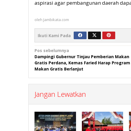
aspirasi agar pembangunan daerah dapat 
oleh
Jambikata.com
Ikuti Kami Pada
Navigasi
Pos sebelumnya
Dampingi Gubernur Tinjau Pemberian Makan
pos
Gratis Perdana, Kemas Faried Harap Program
Makan Gratis Berlanjut
Jangan Lewatkan