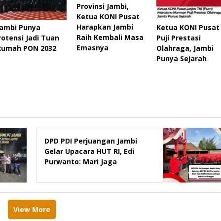
Provinsi Jambi,
Ketua KONI Pusat
Harapkan Jambi
Jambi Punya
Ketua KONI Pusat
Raih Kembali Masa
Potensi Jadi Tuan
Puji Prestasi
Emasnya
Rumah PON 2032
Olahraga, Jambi
Punya Sejarah
DPD PDI Perjuangan Jambi
Gelar Upacara HUT RI, Edi
Purwanto: Mari Jaga
kebhinekaan sebagai
kekuatan bangsa
View More