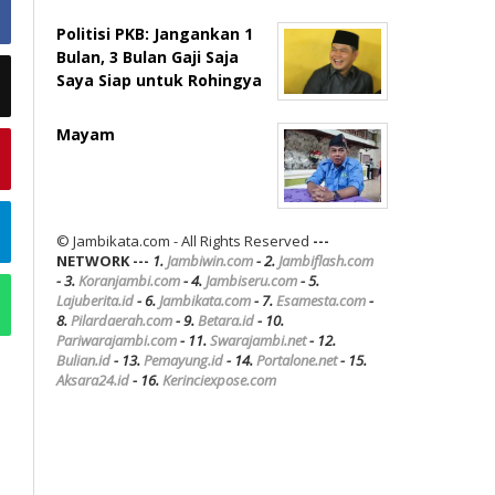
Politisi PKB: Jangankan 1
Bulan, 3 Bulan Gaji Saja
Saya Siap untuk Rohingya
Mayam
© Jambikata.com - All Rights Reserved
---
NETWORK ---
1.
Jambiwin.com
- 2.
Jambiflash.com
- 3.
Koranjambi.com
- 4.
Jambiseru.com
- 5.
Lajuberita.id
- 6.
Jambikata.com
- 7.
Esamesta.com
-
8.
Pilardaerah.com
- 9.
Betara.id
- 10.
Pariwarajambi.com
- 11.
Swarajambi.net
- 12.
Bulian.id
- 13.
Pemayung.id
- 14.
Portalone.net
- 15.
Aksara24.id
- 16.
Kerinciexpose.com