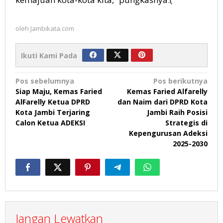
oleh
Jambikata.com
Ikuti Kami Pada
Navigasi
Pos sebelumnya
Pos berikutnya
Siap Maju, Kemas Faried
Kemas Faried Alfarelly
pos
AlFarelly Ketua DPRD
dan Naim dari DPRD Kota
Kota Jambi Terjaring
Jambi Raih Posisi
Calon Ketua ADEKSI
Strategis di
Kepengurusan Adeksi
2025-2030
Jangan Lewatkan