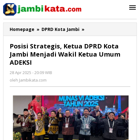
Lewati
ke
konten
Homepage
»
DPRD Kota Jambi
»
Posisi
Strategis,
Ketua
Posisi Strategis, Ketua DPRD Kota
DPRD
Jambi Menjadi Wakil Ketua Umum
Kota
ADEKSI
Jambi
Menjadi
28 Apr 2025 - 20:09 WIB
oleh
Wakil
Jambikata.com
oleh
Jambikata.com
Ketua
Umum
ADEKSI