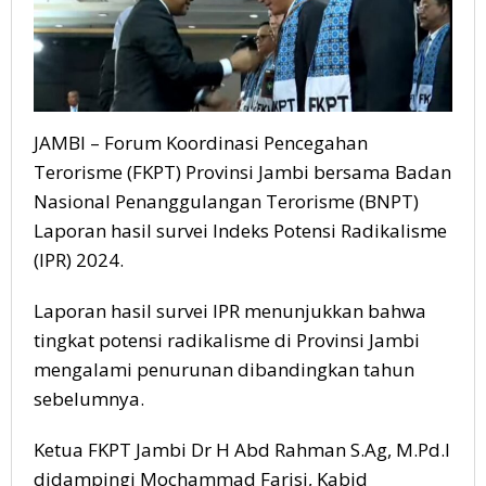
paling
banyak
ditonton
oleh
publik
Jambi
JAMBI – Forum Koordinasi Pencegahan
di
Terorisme (FKPT) Provinsi Jambi bersama Badan
dunia
Nasional Penanggulangan Terorisme (BNPT)
maya
Laporan hasil survei Indeks Potensi Radikalisme
(IPR) 2024.
Laporan hasil survei IPR menunjukkan bahwa
tingkat potensi radikalisme di Provinsi Jambi
mengalami penurunan dibandingkan tahun
sebelumnya.
Ketua FKPT Jambi Dr H Abd Rahman S.Ag, M.Pd.I
didampingi Mochammad Farisi, Kabid