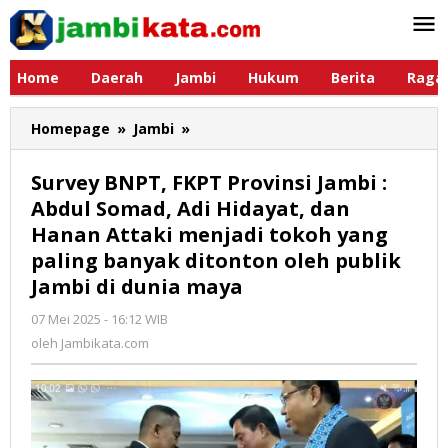
Lewati
ke
konten
Home
Daerah
Jambi
Hukum
Berita
Raga
Homepage
»
Jambi
»
Survey
BNPT,
FKPT
Survey BNPT, FKPT Provinsi Jambi :
Provinsi
Abdul Somad, Adi Hidayat, dan
Jambi
Hanan Attaki menjadi tokoh yang
:
Abdul
paling banyak ditonton oleh publik
Somad,
Jambi di dunia maya
Adi
Hidayat,
07 Mei 2025 - 16:12 WIB
oleh
Jambikata.com
dan
oleh
Jambikata.com
Hanan
Attaki
menjadi
tokoh
yang