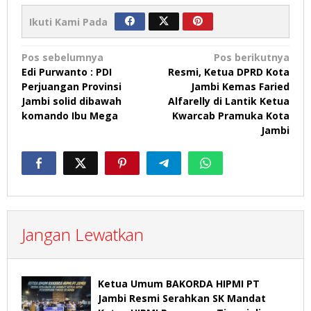
Ikuti Kami Pada
Navigasi
Pos sebelumnya
Pos berikutnya
Edi Purwanto : PDI
Resmi, Ketua DPRD Kota
pos
Perjuangan Provinsi
Jambi Kemas Faried
Jambi solid dibawah
Alfarelly di Lantik Ketua
komando Ibu Mega
Kwarcab Pramuka Kota
Jambi
Jangan Lewatkan
Ketua Umum BAKORDA HIPMI PT
Jambi Resmi Serahkan SK Mandat