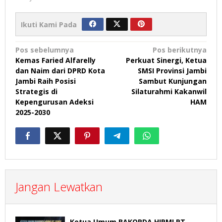
Ikuti Kami Pada
Navigasi
Pos sebelumnya
Pos berikutnya
Kemas Faried Alfarelly
Perkuat Sinergi, Ketua
pos
dan Naim dari DPRD Kota
SMSI Provinsi Jambi
Jambi Raih Posisi
Sambut Kunjungan
Strategis di
Silaturahmi Kakanwil
Kepengurusan Adeksi
HAM
2025-2030
Jangan Lewatkan
Ketua Umum BAKORDA HIPMI PT