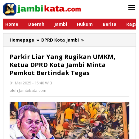
Lewati
ke
konten
Home
Daerah
Jambi
Hukum
Berita
Raga
Homepage
»
DPRD Kota Jambi
»
Parkir
Liar
Yang
Parkir Liar Yang Rugikan UMKM,
Rugikan
Ketua DPRD Kota Jambi Minta
UMKM,
Pemkot Bertindak Tegas
Ketua
DPRD
01 Mei 2025 - 15:40 WIB
oleh
Kota
Jambikata.com
oleh
Jambikata.com
Jambi
Minta
Pemkot
Bertindak
Tegas