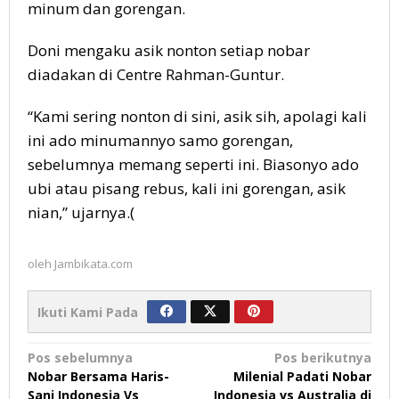
minum dan gorengan.
Doni mengaku asik nonton setiap nobar
diadakan di Centre Rahman-Guntur.
“Kami sering nonton di sini, asik sih, apolagi kali
ini ado minumannyo samo gorengan,
sebelumnya memang seperti ini. Biasonyo ado
ubi atau pisang rebus, kali ini gorengan, asik
nian,” ujarnya.(
oleh
Jambikata.com
Ikuti Kami Pada
Navigasi
Pos sebelumnya
Pos berikutnya
Nobar Bersama Haris-
Milenial Padati Nobar
pos
Sani Indonesia Vs
Indonesia vs Australia di