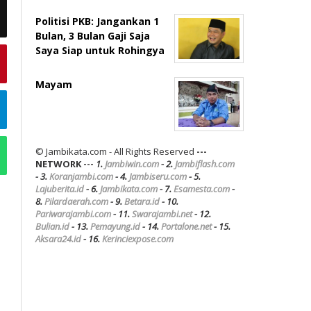
Politisi PKB: Jangankan 1
Bulan, 3 Bulan Gaji Saja
Saya Siap untuk Rohingya
Mayam
© Jambikata.com - All Rights Reserved
---
NETWORK ---
1.
Jambiwin.com
- 2.
Jambiflash.com
- 3.
Koranjambi.com
- 4.
Jambiseru.com
- 5.
Lajuberita.id
- 6.
Jambikata.com
- 7.
Esamesta.com
-
8.
Pilardaerah.com
- 9.
Betara.id
- 10.
Pariwarajambi.com
- 11.
Swarajambi.net
- 12.
Bulian.id
- 13.
Pemayung.id
- 14.
Portalone.net
- 15.
Aksara24.id
- 16.
Kerinciexpose.com