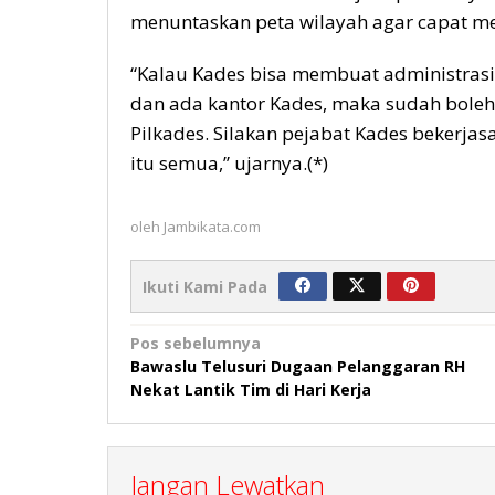
menuntaskan peta wilayah agar capat men
“Kalau Kades bisa membuat administrasi
dan ada kantor Kades, maka sudah boleh 
Pilkades. Silakan pejabat Kades bekerj
itu semua,” ujarnya.(*)
oleh
Jambikata.com
Ikuti Kami Pada
Navigasi
Pos sebelumnya
Bawaslu Telusuri Dugaan Pelanggaran RH
pos
Nekat Lantik Tim di Hari Kerja
Jangan Lewatkan