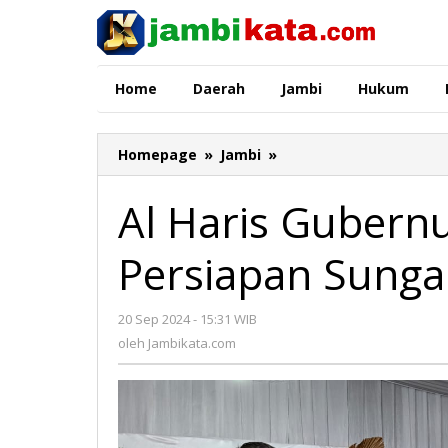
Lewati
ke
konten
Home
Daerah
Jambi
Hukum
Homepage
»
Jambi
»
Al
Haris
Gubernur
Al Haris Gubern
Jambi
Resmikan
Persiapan Sunga
Desa
Persiapan
Sungai
20 Sep 2024 - 15:31 WIB
oleh
Tebal
Jambikata.com
oleh
Jambikata.com