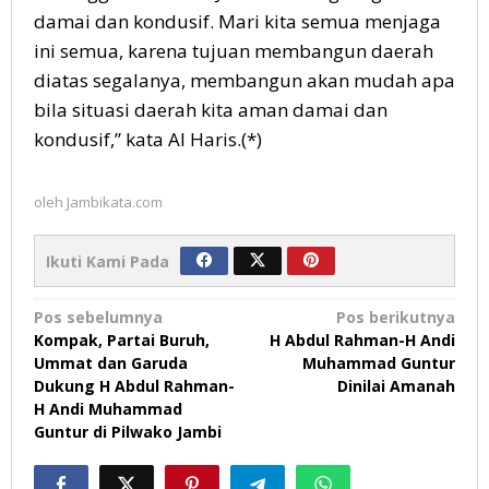
damai dan kondusif. Mari kita semua menjaga
ini semua, karena tujuan membangun daerah
diatas segalanya, membangun akan mudah apa
bila situasi daerah kita aman damai dan
kondusif,” kata Al Haris.(*)
oleh
Jambikata.com
Ikuti Kami Pada
Navigasi
Pos sebelumnya
Pos berikutnya
Kompak, Partai Buruh,
H Abdul Rahman-H Andi
pos
Ummat dan Garuda
Muhammad Guntur
Dukung H Abdul Rahman-
Dinilai Amanah
H Andi Muhammad
Guntur di Pilwako Jambi