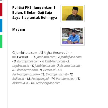
Politisi PKB: Jangankan 1
Bulan, 3 Bulan Gaji Saja
Saya Siap untuk Rohingya
Mayam
© Jambikata.com - All Rights Reserved
---
NETWORK ---
1.
Jambiwin.com
- 2.
Jambiflash.com
- 3.
Koranjambi.com
- 4.
Jambiseru.com
- 5.
Lajuberita.id
- 6.
Jambikata.com
- 7.
Esamesta.com
-
8.
Pilardaerah.com
- 9.
Betara.id
- 10.
Pariwarajambi.com
- 11.
Swarajambi.net
- 12.
Bulian.id
- 13.
Pemayung.id
- 14.
Portalone.net
- 15.
Aksara24.id
- 16.
Kerinciexpose.com