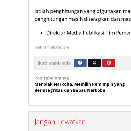
Istilah penghitungan yang digunakan ma
penghitungan masih diterapkan dan masi
Direktur Media Publikasi Tim Pemen
oleh
Jambikata.com
Ikuti Kami Pada
Navigasi
Pos sebelumnya
Menolak Narkoba, Memilih Pemimpin yang
pos
Berintegritas dan Bebas Narkoba
Jangan Lewatkan