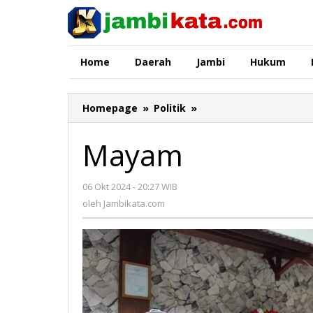
Lewati
ke
konten
Home
Daerah
Jambi
Hukum
Homepage
»
Politik
»
Mayam
Mayam
06 Okt 2024 - 20:27 WIB
oleh
Jambikata.com
oleh
Jambikata.com