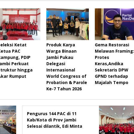
Seleksi Ketat
Produk Karya
Gema Restorasi
Ketua PAC
Warga Binaan
Melawan Framing
Rampung, PDIP
Jambi Pukau
Protes
Jambi Perkuat
Delegasi
Keras,Andika
Struktur hingga
Internasional
Sekretaris DPW
Akar Rumput
World Congress of
GPND terhadap
Probation & Parole
Majalah Tempo
Ke-7 Tahun 2026
Pengurus 144 PAC di 11
Kab/Kota di Prov Jambi
Selesai dilantik, Edi Minta
Rapatkan Barisan, Menang