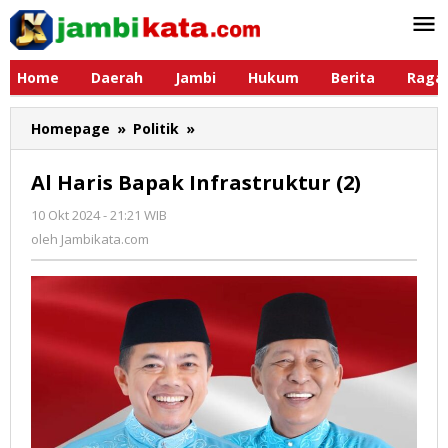
Lewati
ke
konten
Home
Daerah
Jambi
Hukum
Berita
Raga
Homepage
»
Politik
»
Al
Haris
Bapak
Al Haris Bapak Infrastruktur (2)
Infrastruktur
(2)
10 Okt 2024 - 21:21 WIB
oleh
Jambikata.com
oleh
Jambikata.com