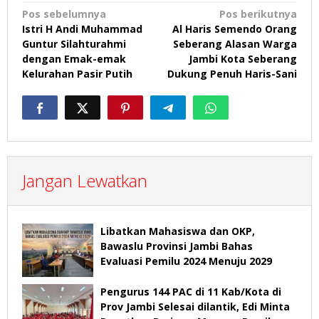
Navigasi
Pos sebelumnya
Pos berikutnya
Istri H Andi Muhammad
Al Haris Semendo Orang
pos
Guntur Silahturahmi
Seberang Alasan Warga
dengan Emak-emak
Jambi Kota Seberang
Kelurahan Pasir Putih
Dukung Penuh Haris-Sani
Jangan Lewatkan
Libatkan Mahasiswa dan OKP,
Bawaslu Provinsi Jambi Bahas
Evaluasi Pemilu 2024 Menuju 2029
Pengurus 144 PAC di 11 Kab/Kota di
Prov Jambi Selesai dilantik, Edi Minta