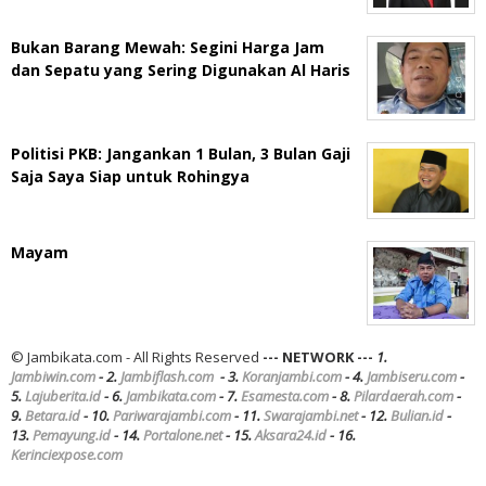
Bukan Barang Mewah: Segini Harga Jam
dan Sepatu yang Sering Digunakan Al Haris
Politisi PKB: Jangankan 1 Bulan, 3 Bulan Gaji
Saja Saya Siap untuk Rohingya
Mayam
© Jambikata.com - All Rights Reserved
--- NETWORK ---
1.
Jambiwin.com
- 2.
Jambiflash.com
- 3.
Koranjambi.com
- 4.
Jambiseru.com
-
5.
Lajuberita.id
- 6.
Jambikata.com
- 7.
Esamesta.com
- 8.
Pilardaerah.com
-
9.
Betara.id
- 10.
Pariwarajambi.com
- 11.
Swarajambi.net
- 12.
Bulian.id
-
13.
Pemayung.id
- 14.
Portalone.net
- 15.
Aksara24.id
- 16.
Kerinciexpose.com