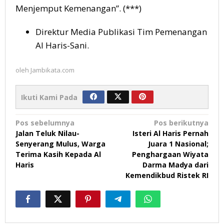
Menjemput Kemenangan”. (***)
Direktur Media Publikasi Tim Pemenangan
Al Haris-Sani.
oleh
Jambikata.com
Ikuti Kami Pada
Navigasi
Pos sebelumnya
Pos berikutnya
Jalan Teluk Nilau-
Isteri Al Haris Pernah
pos
Senyerang Mulus, Warga
Juara 1 Nasional;
Terima Kasih Kepada Al
Penghargaan Wiyata
Haris
Darma Madya dari
Kemendikbud Ristek RI