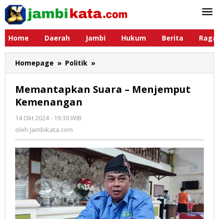
Lewati
ke
konten
Home
Daerah
Jambi
Hukum
Berita
Raga
Homepage
»
Politik
»
Memantapkan
Suara
-
Memantapkan Suara – Menjemput
Menjemput
Kemenangan
Kemenangan
14 Okt 2024 - 19:30 WIB
oleh
Jambikata.com
oleh
Jambikata.com