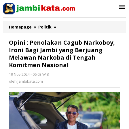
Lewati
ke
konten
Homepage
»
Politik
»
Opini
:
Penolakan
Opini : Penolakan Cagub Narkoboy,
Cagub
Ironi Bagi Jambi yang Berjuang
Narkoboy,
Melawan Narkoba di Tengah
Ironi
Bagi
Komitmen Nasional
Jambi
19 Nov 2024 - 06:03 WIB
oleh
yang
Jambikata.com
oleh
Jambikata.com
Berjuang
Melawan
Narkoba
di
Tengah
Komitmen
Nasional