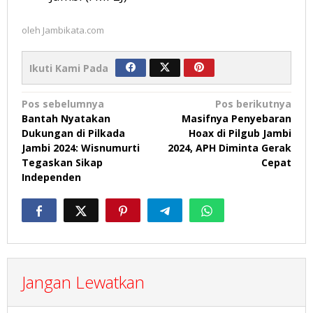
oleh
Jambikata.com
Ikuti Kami Pada
Navigasi
Pos sebelumnya
Pos berikutnya
Bantah Nyatakan
Masifnya Penyebaran
pos
Dukungan di Pilkada
Hoax di Pilgub Jambi
Jambi 2024: Wisnumurti
2024, APH Diminta Gerak
Tegaskan Sikap
Cepat
Independen
Jangan Lewatkan