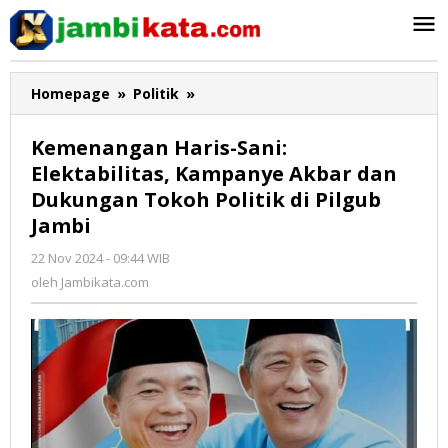
Lewati
ke
konten
Homepage
»
Politik
»
Kemenangan
Haris-
Sani:
Kemenangan Haris-Sani:
Elektabilitas,
Elektabilitas, Kampanye Akbar dan
Kampanye
Dukungan Tokoh Politik di Pilgub
Akbar
dan
Jambi
Dukungan
22 Nov 2024 - 09:44 WIB
oleh
Tokoh
Jambikata.com
oleh
Jambikata.com
Politik
di
Pilgub
Jambi