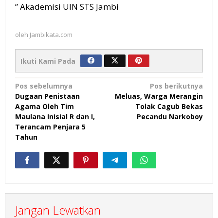
” Akademisi UIN STS Jambi
oleh
Jambikata.com
Ikuti Kami Pada
Navigasi
Pos sebelumnya
Pos berikutnya
Dugaan Penistaan
Meluas, Warga Merangin
pos
Agama Oleh Tim
Tolak Cagub Bekas
Maulana Inisial R dan I,
Pecandu Narkoboy
Terancam Penjara 5
Tahun
Jangan Lewatkan