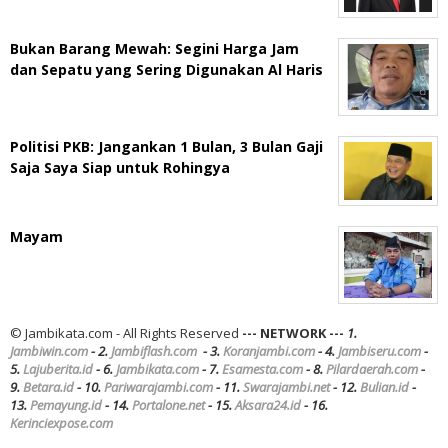
Bukan Barang Mewah: Segini Harga Jam
dan Sepatu yang Sering Digunakan Al Haris
Politisi PKB: Jangankan 1 Bulan, 3 Bulan Gaji
Saja Saya Siap untuk Rohingya
Mayam
© Jambikata.com - All Rights Reserved
--- NETWORK ---
1.
Jambiwin.com
- 2.
Jambiflash.com
- 3.
Koranjambi.com
- 4.
Jambiseru.com
-
5.
Lajuberita.id
- 6.
Jambikata.com
- 7.
Esamesta.com
- 8.
Pilardaerah.com
-
9.
Betara.id
- 10.
Pariwarajambi.com
- 11.
Swarajambi.net
- 12.
Bulian.id
-
13.
Pemayung.id
- 14.
Portalone.net
- 15.
Aksara24.id
- 16.
Kerinciexpose.com