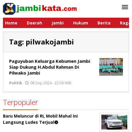
Lewati
ke
konten
Home
Daerah
Jambi
Hukum
Berita
Raga
Tag:
pilwakojambi
Paguyuban Keluarga Kebumen Jambi
Siap Dukung H.Abdul Rahman Di
Pilwako Jambi
Politik
08 Sep 2024 - 22:58 WIB
oleh
Jambikata.com
Terpopuler
Baru Meluncur di RI, Mobil Mahal Ini
Langsung Ludes Terjual