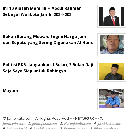
Ini 10 Alasan Memilih H Abdul Rahman
Sebagai Walikota Jambi 2024-202
Bukan Barang Mewah: Segini Harga Jam
dan Sepatu yang Sering Digunakan Al Haris
Politisi PKB: Jangankan 1 Bulan, 3 Bulan Gaji
Saja Saya Siap untuk Rohingya
Mayam
© Jambikata.com - All Rights Reserved
--- NETWORK ---
1.
Jambiwin.com
- 2.
Jambiflash.com
- 3.
Koranjambi.com
- 4.
Jambiseru.com
-
5.
Lajuberita.id
- 6.
Jambikata.com
- 7.
Esamesta.com
- 8.
Pilardaerah.com
-