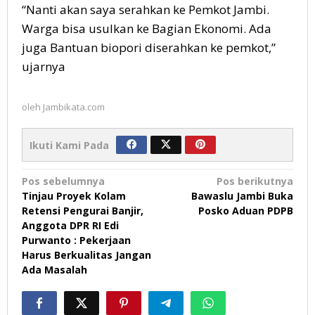
“Nanti akan saya serahkan ke Pemkot Jambi.
Warga bisa usulkan ke Bagian Ekonomi. Ada
juga Bantuan biopori diserahkan ke pemkot,”
ujarnya
oleh
Jambikata.com
Ikuti Kami Pada
Navigasi
Pos sebelumnya
Pos berikutnya
Tinjau Proyek Kolam
Bawaslu Jambi Buka
pos
Retensi Pengurai Banjir,
Posko Aduan PDPB
Anggota DPR RI Edi
Purwanto : Pekerjaan
Harus Berkualitas Jangan
Ada Masalah