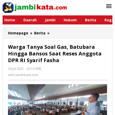
Lewati
ke
konten
Home
Daerah
Jambi
Hukum
Berita
Raga
Homepage
»
Berita
»
Warga
Tanya
Soal
Warga Tanya Soal Gas, Batubara
Gas,
Hingga Bansos Saat Reses Anggota
Batubara
DPR RI Syarif Fasha
Hingga
Bansos
26 Jul 2025 - 20:13 WIB
oleh
Saat
Jambikata.com
oleh
Jambikata.com
Reses
Anggota
DPR
RI
Syarif
Fasha