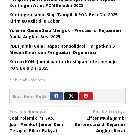
Kontingen Atlet PON Beladiri 2025
Kontingen Jambi Siap Tampil di PON Bela Diri 2025,
Kirim 80 Atlit di 8 Cabor
Yuliana Klarisa Siap Mengukir Prestasi di Kejuaraan
Dunia Angkat Besi 2025
PDBI Jambi Gelar Rapat Konsolidasi, Targetkan 5
Medali Emas dan Penguatan Organisasi
Ketum KONI Jambi pantau kesiapan atlet menuju
PON Bela Diri 2025
oleh
Jambikata.com
Ikuti Kami Pada
Navigasi
Pos sebelumnya
Pos berikutnya
Soal Polemik PT SAS,
Lifter Muda Jambi
pos
Jubir Pemkot Jambi: Kami
Berprestasi di Kejurnas
Tetap di Pihak Rakyat,
Angkat Berat