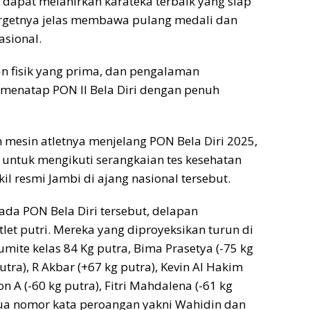
i dapat melahirkan karateka terbaik yang siap
Targetnya jelas membawa pulang medali dan
sional.
an fisik yang prima, dan pengalaman
menatap PON II Bela Diri dengan penuh
mesin atletnya menjelang PON Bela Diri 2025,
 untuk mengikuti serangkaian tes kesehatan
il resmi Jambi di ajang nasional tersebut.
ada PON Bela Diri tersebut, delapan
tlet putri. Mereka yang diproyeksikan turun di
mite kelas 84 Kg putra, Bima Prasetya (-75 kg
tra), R Akbar (+67 kg putra), Kevin Al Hakim
on A (-60 kg putra), Fitri Mahdalena (-61 kg
n dua nomor kata peroangan yakni Wahidin dan