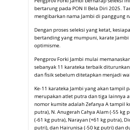
Pengprov Forki Jambi berharap seleksi in
bertarung pada PON II Bela Diri 2025. 
mengibarkan nama Jambi di panggung na
Dengan proses seleksi yang ketat, kesiap
bertanding yang mumpuni, karate Jambi 
optimisme.
Pengprov Forki Jambi mulai memanaskan 
sebanyak 11 karateka terbaik diturunkan
dan fisik sebelum ditetapkan menjadi wak
Ke-11 karateka Jambi yang akan tampil p
merupakan atlet putra dan tiga lainnya a
nomor kumite adalah Zefanya A tampil ku
putra), N. Anugerah Cahya Alam (-55 kg pu
(-61 kg putra), Narayan (+61 kg putra), Di
putri), dan Hairunisa (-50 kg putri) da