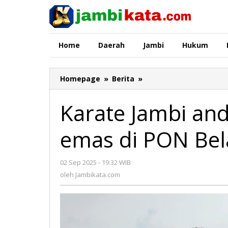
Lewati
ke
konten
Home
Daerah
Jambi
Hukum
Homepage
»
Berita
»
Karate
Jambi
andalkan
Karate Jambi an
nomor
kata
emas di PON Bela
raih
emas
di
02 Sep 2025 - 19:32 WIB
oleh
PON
Jambikata.com
oleh
Jambikata.com
Bela
Diri
2025