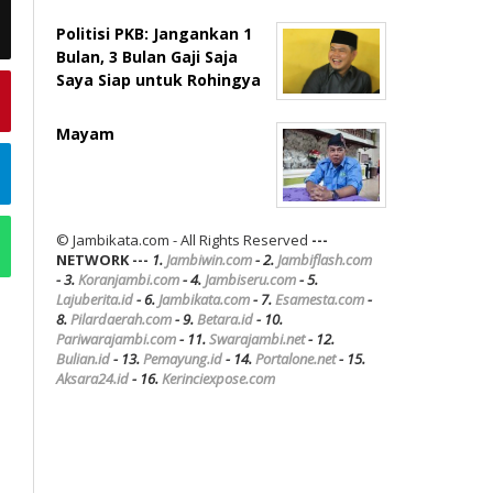
Politisi PKB: Jangankan 1
Bulan, 3 Bulan Gaji Saja
Saya Siap untuk Rohingya
Mayam
© Jambikata.com - All Rights Reserved
---
NETWORK ---
1.
Jambiwin.com
- 2.
Jambiflash.com
- 3.
Koranjambi.com
- 4.
Jambiseru.com
- 5.
Lajuberita.id
- 6.
Jambikata.com
- 7.
Esamesta.com
-
8.
Pilardaerah.com
- 9.
Betara.id
- 10.
Pariwarajambi.com
- 11.
Swarajambi.net
- 12.
Bulian.id
- 13.
Pemayung.id
- 14.
Portalone.net
- 15.
Aksara24.id
- 16.
Kerinciexpose.com