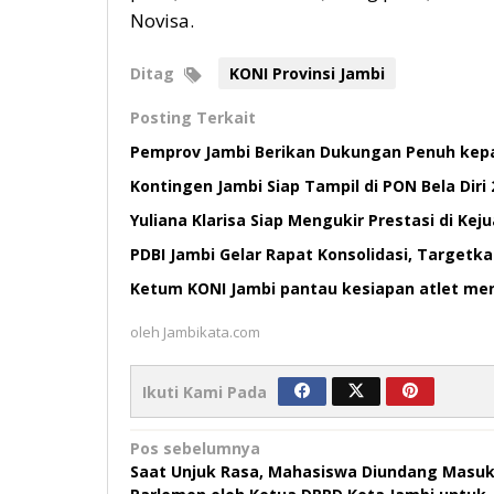
Novisa.
Ditag
KONI Provinsi Jambi
Posting Terkait
Pemprov Jambi Berikan Dukungan Penuh kepad
Kontingen Jambi Siap Tampil di PON Bela Diri 2
Yuliana Klarisa Siap Mengukir Prestasi di Ke
PDBI Jambi Gelar Rapat Konsolidasi, Targetk
Ketum KONI Jambi pantau kesiapan atlet menu
oleh
Jambikata.com
Ikuti Kami Pada
Navigasi
Pos sebelumnya
Saat Unjuk Rasa, Mahasiswa Diundang Masu
pos