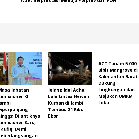
Atlet Berprestasi Menuju Porprov dan PON
ACC Tanam 5.000
Bibit Mangrove di
Kalimantan Barat:
Dukung
Lingkungan dan
Masa Jabatan
Jelang Idul Adha,
Majukan UMKM
Komisioner KI
Lalu Lintas Hewan
Lokal
Jambi
Kurban di Jambi
Diperpanjang
Tembus 24 Ribu
hingga Dilantiknya
Ekor
Komisioner Baru,
Taufiq: Demi
Keberlangsungan