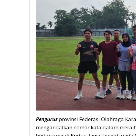
Pengurus
provinsi Federasi Olahraga Kara
mengandalkan nomor kata dalam meraih 
berlansung di Kudus, Jawa Tengah pada 