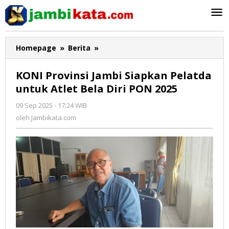
Lewati
ke
konten
Homepage
»
Berita
»
KONI
Provinsi
Jambi
KONI Provinsi Jambi Siapkan Pelatda
Siapkan
untuk Atlet Bela Diri PON 2025
Pelatda
untuk
09 Sep 2025 - 17:24 WIB
oleh
Atlet
Jambikata.com
oleh
Jambikata.com
Bela
Diri
PON
2025