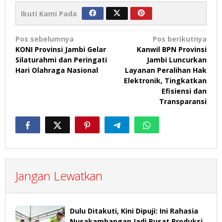
Ikuti Kami Pada
Navigasi
Pos sebelumnya
Pos berikutnya
KONI Provinsi Jambi Gelar
Kanwil BPN Provinsi
pos
Silaturahmi dan Peringati
Jambi Luncurkan
Hari Olahraga Nasional
Layanan Peralihan Hak
Elektronik, Tingkatkan
Efisiensi dan
Transparansi
Jangan Lewatkan
Dulu Ditakuti, Kini Dipuji: Ini Rahasia
Nusakambangan Jadi Pusat Produksi